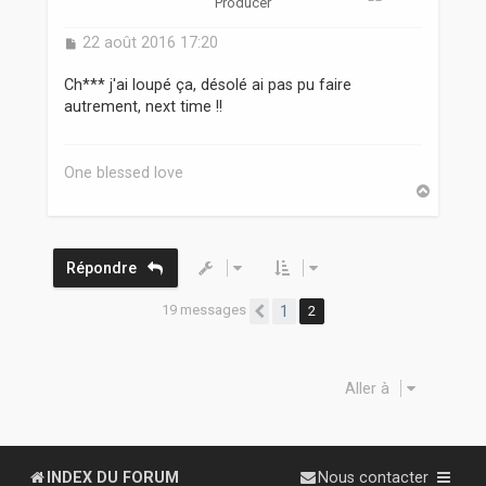
Producer
M
22 août 2016 17:20
e
s
Ch*** j'ai loupé ça, désolé ai pas pu faire
s
autrement, next time !!
a
g
e
One blessed love
H
a
u
t
Répondre
19 messages
1
2
Précédente
Aller à
INDEX DU FORUM
Nous contacter