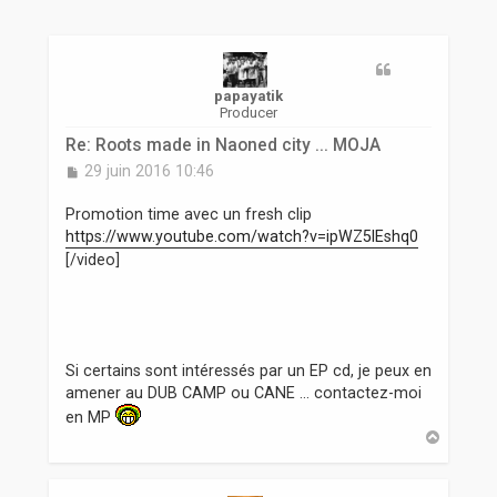
r
papayatik
Producer
Re: Roots made in Naoned city ... MOJA
M
29 juin 2016 10:46
e
s
Promotion time avec un fresh clip
s
https://www.youtube.com/watch?v=ipWZ5lEshq0
a
[/video]
g
e
Si certains sont intéressés par un EP cd, je peux en
amener au DUB CAMP ou CANE ... contactez-moi
en MP
H
a
u
t