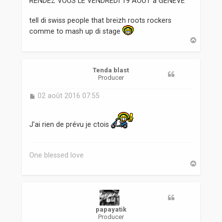
RENDEZ VOUS LE VENDREDI 19 AOUT a GENEVE
tell di swiss people that breizh roots rockers
comme to mash up di stage
H
a
u
t
Tenda blast
Producer
M
02 août 2016 07:55
e
s
s
J'ai rien de prévu je ctois
a
g
e
One blessed love
H
a
u
t
papayatik
Producer