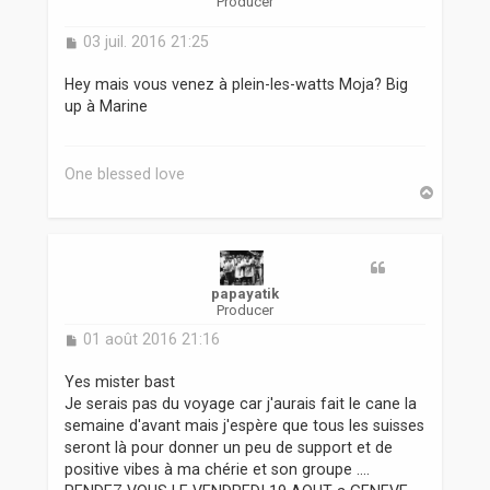
Producer
M
03 juil. 2016 21:25
e
s
Hey mais vous venez à plein-les-watts Moja? Big
s
up à Marine
a
g
e
One blessed love
H
a
u
t
papayatik
Producer
M
01 août 2016 21:16
e
s
Yes mister bast
s
Je serais pas du voyage car j'aurais fait le cane la
a
semaine d'avant mais j'espère que tous les suisses
g
seront là pour donner un peu de support et de
e
positive vibes à ma chérie et son groupe ....