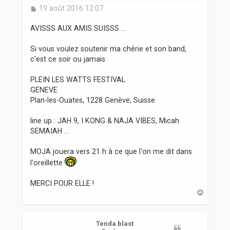
M
19 août 2016 12:07
e
s
AVISSS AUX AMIS SUISSS ...
s
a
Si vous voulez soutenir ma chérie et son band,
g
c'est ce soir ou jamais
e
PLEIN LES WATTS FESTIVAL
GENEVE
Plan-les-Ouates, 1228 Genève, Suisse
line up : JAH 9, I KONG & NAJA VIBES, Micah
SEMAIAH ...
MOJA jouera vers 21 h à ce que l'on me dit dans
l'oreillette
MERCI POUR ELLE !
H
a
u
t
Tenda blast