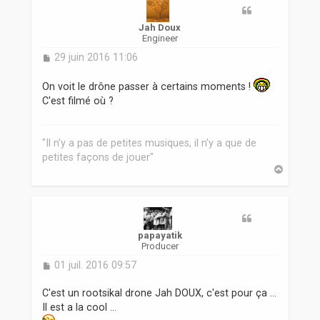
Jah Doux
Engineer
M
29 juin 2016 11:06
e
s
On voit le drône passer à certains moments !
s
C'est filmé où ?
a
g
e
"Il n'y a pas de petites musiques, il n'y a que de
petites façons de jouer"
H
a
u
t
papayatik
Producer
M
01 juil. 2016 09:57
e
s
C'est un rootsikal drone Jah DOUX, c'est pour ça ...
s
Il est a la cool ...
a