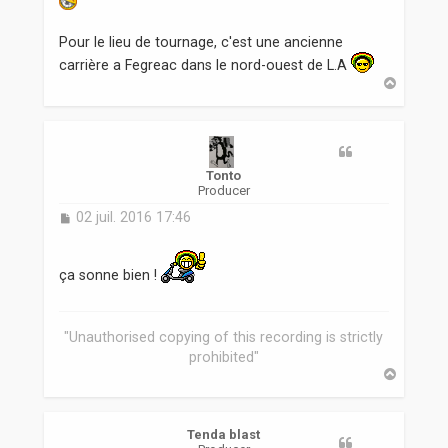
g
e
Pour le lieu de tournage, c'est une ancienne
carrière a Fegreac dans le nord-ouest de L.A
H
a
u
t
Tonto
Producer
M
02 juil. 2016 17:46
e
s
s
ça sonne bien !
a
g
e
"Unauthorised copying of this recording is strictly
prohibited"
H
a
u
t
Tenda blast