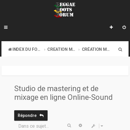
R
INDEX DU FORUM
CREATION MUSICALE A DISTANCE & ONLINE SOUND CLASH
CRÉATION MUSICALE À DISTANCE
e
c
h
e
Studio de mastering et de
r
mixage en ligne Online-Sound
c
h
Répondre
e
Rechercher
Recherche avancée
Dans ce sujet…