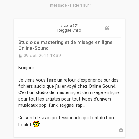
r
1 message • Page
1
sur
1
sizzla971
Reggae Child
Studio de mastering et de mixage en ligne
Online-Sound
M
09 oct. 2014 13:39
e
s
Bonjour,
s
a
Je viens vous faire un retour d'expérience sur des
g
fichiers audio que j'ai envoyé chez Online Sound.
e
C'est
un studio de mastering
et de mixage en ligne
pour tout les artistes pour tout types d'univers
musicaux pop, funk, reggae, rap...
Ce sont de vrais professionnels qui font du bon
boulot
H
a
u