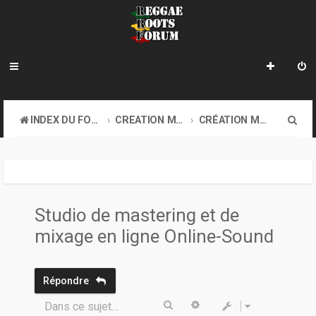
R
INDEX DU FORUM
CREATION MUSICALE A DISTANCE & ONLINE SOUND CLASH
CRÉATION MUSICALE À DISTANCE
e
c
h
e
Studio de mastering et de
r
mixage en ligne Online-Sound
c
h
Répondre
e
Rechercher
Recherche avancée
Dans ce sujet…