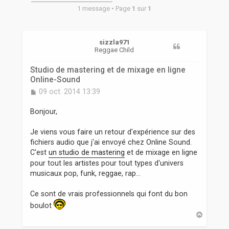
r
1 message • Page
1
sur
1
sizzla971
Reggae Child
Studio de mastering et de mixage en ligne
Online-Sound
M
09 oct. 2014 13:39
e
s
Bonjour,
s
a
Je viens vous faire un retour d'expérience sur des
g
fichiers audio que j'ai envoyé chez Online Sound.
e
C'est
un studio de mastering
et de mixage en ligne
pour tout les artistes pour tout types d'univers
musicaux pop, funk, reggae, rap...
Ce sont de vrais professionnels qui font du bon
boulot
H
a
u