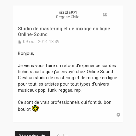
r
sizzla971
Reggae Child
Studio de mastering et de mixage en ligne
Online-Sound
M
09 oct. 2014 13:39
e
s
Bonjour,
s
a
Je viens vous faire un retour d'expérience sur des
g
fichiers audio que j'ai envoyé chez Online Sound.
e
C'est
un studio de mastering
et de mixage en ligne
pour tout les artistes pour tout types d'univers
musicaux pop, funk, reggae, rap...
Ce sont de vrais professionnels qui font du bon
boulot
H
a
u
t