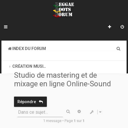
R
INDEX DU FORUM
e
CREATION MUSICALE A DISTANCE & ONLINE SOUND CLASH
c
CRÉATION MUSICALE À DISTANCE
Studio de mastering et de
h
mixage en ligne Online-Sound
e
r
c
Répondre
h
Rechercher
Recherche avancée
Dans ce sujet…
e
1 message • Page
1
sur
1