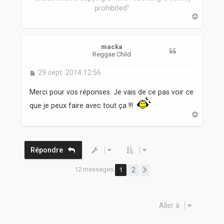
prohibited"
H
a
u
t
macka
Reggae Child
M
29 sept. 2014 12:56
e
s
Merci pour vos réponses. Je vais de ce pas voir ce
s
que je peux faire avec tout ça !!!
a
g
H
a
e
u
t
Répondre
12 messages
1
2
Suivante
Aller à