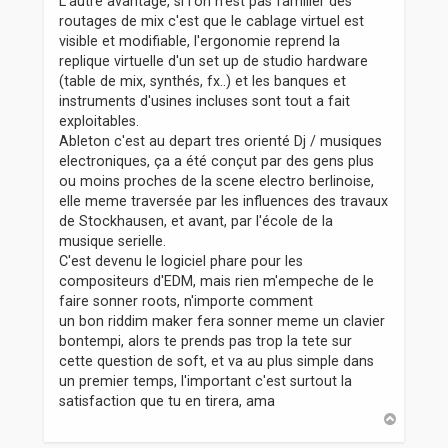
L'autre avantage, si l'on n'est pas familier des
routages de mix c'est que le cablage virtuel est
visible et modifiable, l'ergonomie reprend la
replique virtuelle d'un set up de studio hardware
(table de mix, synthés, fx..) et les banques et
instruments d'usines incluses sont tout a fait
exploitables.
Ableton c'est au depart tres orienté Dj / musiques
electroniques, ça a été conçut par des gens plus
ou moins proches de la scene electro berlinoise,
elle meme traversée par les influences des travaux
de Stockhausen, et avant, par l'école de la
musique serielle.
C'est devenu le logiciel phare pour les
compositeurs d'EDM, mais rien m'empeche de le
faire sonner roots, n'importe comment
un bon riddim maker fera sonner meme un clavier
bontempi, alors te prends pas trop la tete sur
cette question de soft, et va au plus simple dans
un premier temps, l'important c'est surtout la
satisfaction que tu en tirera, ama
H
a
u