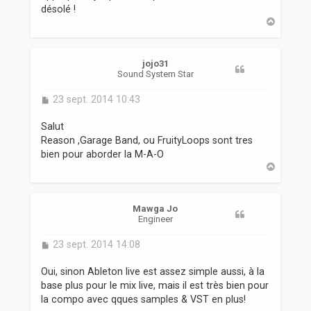
désolé !
H
a
u
t
jojo31
Sound System Star
M
23 sept. 2014 10:43
e
s
Salut
s
Reason ,Garage Band, ou FruityLoops sont tres
a
bien pour aborder la M-A-O
g
H
e
a
u
t
Mawga Jo
Engineer
M
23 sept. 2014 14:08
e
s
Oui, sinon Ableton live est assez simple aussi, à la
s
base plus pour le mix live, mais il est très bien pour
a
la compo avec qques samples & VST en plus!
g