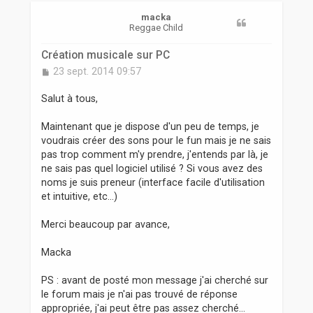
r
macka
Reggae Child
Création musicale sur PC
M
23 sept. 2014 09:57
e
s
Salut à tous,
s
a
Maintenant que je dispose d'un peu de temps, je
g
voudrais créer des sons pour le fun mais je ne sais
e
pas trop comment m'y prendre, j'entends par là, je
ne sais pas quel logiciel utilisé ? Si vous avez des
noms je suis preneur (interface facile d'utilisation
et intuitive, etc...)
Merci beaucoup par avance,
Macka
PS : avant de posté mon message j'ai cherché sur
le forum mais je n'ai pas trouvé de réponse
appropriée, j'ai peut être pas assez cherché...