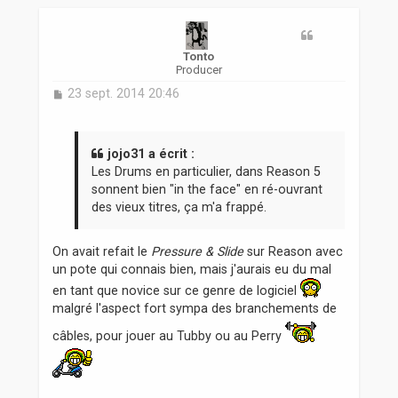
t
Tonto
Producer
M
23 sept. 2014 20:46
e
s
s
a
jojo31 a écrit :
g
Les Drums en particulier, dans Reason 5
e
sonnent bien "in the face" en ré-ouvrant
des vieux titres, ça m'a frappé.
On avait refait le
Pressure & Slide
sur Reason avec
un pote qui connais bien, mais j'aurais eu du mal
en tant que novice sur ce genre de logiciel
malgré l'aspect fort sympa des branchements de
câbles, pour jouer au Tubby ou au Perry