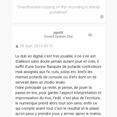
"Unauthorised copying of this recording is strictly
prohibited"
H
a
u
t
jojo31
Sound System Star
M
24 sept. 2014 00:19
e
s
Le dub en digital c'est tres jouable, il ne s'en est
s
d'ailleurs sans doute jamais autant joué et crée, il
a
suffit d'une bonne flanquée de potards controleurs
g
midi assignés aux fx, cuts, solos etc..brefs les
e
memes potards de console ou d'efx dont on se
servirait dans un studio analo.
l'idée principale ça reste, je pense, de jouer la
passe en live, pour garder l'aspect interpretation et
improvisation du truc, l'edit. c'est plus de l'ecriture,
le numerique prend alors tout son sens; enfin ce
qui compte avant tout c'est le resultat et le plaisir
qu'on peux y prendre pour y arriver apres le matos,