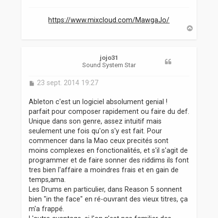
e
https://www.mixcloud.com/MawgaJo/
H
a
u
t
jojo31
Sound System Star
M
23 sept. 2014 19:27
e
s
Ableton c'est un logiciel absolument genial !
s
parfait pour composer rapidement ou faire du def.
a
Unique dans son genre, assez intuitif mais
g
seulement une fois qu'on s'y est fait. Pour
e
commencer dans la Mao ceux precités sont
moins complexes en fonctionalités, et s'il s'agit de
programmer et de faire sonner des riddims ils font
tres bien l'affaire a moindres frais et en gain de
temps,ama.
Les Drums en particulier, dans Reason 5 sonnent
bien "in the face" en ré-ouvrant des vieux titres, ça
m'a frappé.