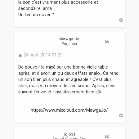
le son c'est vraiment plus accessoire et
secondaire, ama.
Un lien du cover ?
H
a
u
t
Mawga Jo
Engineer
M
24 sept. 2014 01:29
e
s
De pouvoir le mixé sur une bonne vielle table
s
après, et d'avoir un ou deux effets analo.. Ca rend
a
un son bien plus chaud et agréable..! C'est plus
g
cher, mais y a moyen de s'en sortir... Après, c'est
e
suivant l'envie et l'investissement bien sûr.
https://www.mixcloud.com/MawgaJo/
H
a
u
t
jojo31
Sound System Star