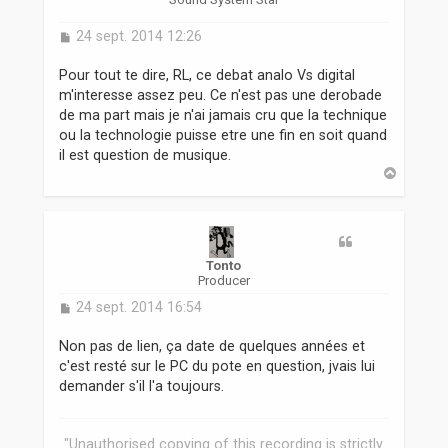
M
24 sept. 2014 12:26
e
s
Pour tout te dire, RL, ce debat analo Vs digital
s
m'interesse assez peu. Ce n'est pas une derobade
a
de ma part mais je n'ai jamais cru que la technique
g
ou la technologie puisse etre une fin en soit quand
e
il est question de musique.
H
a
u
t
Tonto
Producer
M
24 sept. 2014 16:54
e
s
Non pas de lien, ça date de quelques années et
s
c'est resté sur le PC du pote en question, jvais lui
a
demander s'il l'a toujours.
g
e
"Unauthorised copying of this recording is strictly