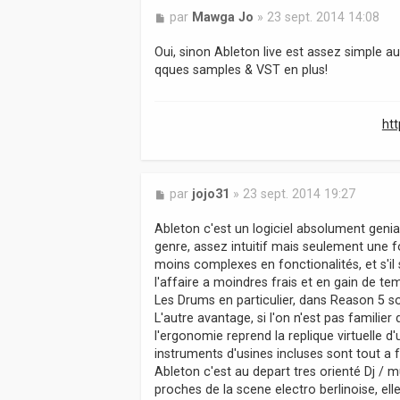
M
par
Mawga Jo
»
23 sept. 2014 14:08
e
s
Oui, sinon Ableton live est assez simple aus
s
qques samples & VST en plus!
a
g
e
ht
M
par
jojo31
»
23 sept. 2014 19:27
e
s
Ableton c'est un logiciel absolument geni
s
genre, assez intuitif mais seulement une 
a
moins complexes en fonctionalités, et s'il 
g
l'affaire a moindres frais et en gain de t
e
Les Drums en particulier, dans Reason 5 so
L'autre avantage, si l'on n'est pas familier
l'ergonomie reprend la replique virtuelle d
instruments d'usines incluses sont tout a f
Ableton c'est au depart tres orienté Dj /
proches de la scene electro berlinoise, el