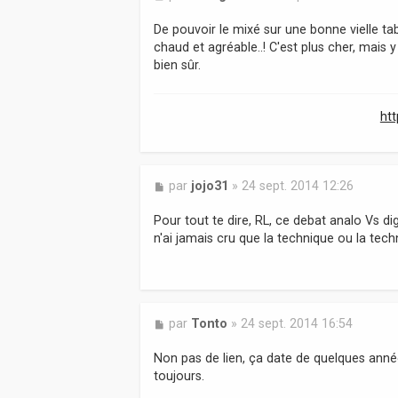
e
s
De pouvoir le mixé sur une bonne vielle tab
s
chaud et agréable..! C'est plus cher, mais y
a
bien sûr.
g
e
ht
M
par
jojo31
»
24 sept. 2014 12:26
e
s
Pour tout te dire, RL, ce debat analo Vs d
s
n'ai jamais cru que la technique ou la tech
a
g
e
M
par
Tonto
»
24 sept. 2014 16:54
e
s
Non pas de lien, ça date de quelques années
s
toujours.
a