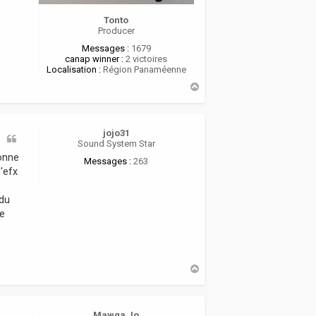
Tonto
Producer
Messages :
1679
canap winner :
2 victoires
Localisation :
Région Panaméenne
H
a
u
t
jojo31
Sound System Star
bonne
Messages :
263
'efx
 du
le
H
a
u
t
Mawga Jo