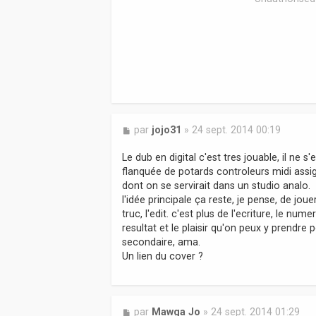
M
par
jojo31
»
24 sept. 2014 00:19
e
s
Le dub en digital c'est tres jouable, il ne s
s
flanquée de potards controleurs midi assi
a
dont on se servirait dans un studio analo.
g
l'idée principale ça reste, je pense, de jou
e
truc, l'edit. c'est plus de l'ecriture, le n
resultat et le plaisir qu'on peux y prendre 
secondaire, ama.
Un lien du cover ?
M
par
Mawga Jo
»
24 sept. 2014 01:29