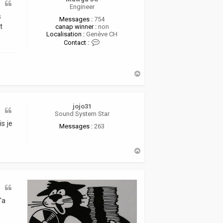
Engineer
s
Messages :
754
t
canap winner :
non
Localisation :
Genève CH
C
Contact :
o
n
t
a
H
c
a
t
u
e
t
r
jojo31
M
Sound System Star
a
w
s je
Messages :
263
g
a
J
H
o
a
u
t
'a