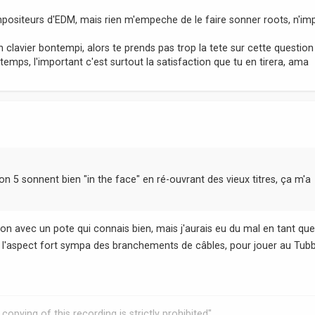
ompositeurs d'EDM, mais rien m'empeche de le faire sonner roots, n'im
lavier bontempi, alors te prends pas trop la tete sur cette question
temps, l'important c'est surtout la satisfaction que tu en tirera, ama
on 5 sonnent bien "in the face" en ré-ouvrant des vieux titres, ça m'a
n avec un pote qui connais bien, mais j'aurais eu du mal en tant qu
l'aspect fort sympa des branchements de câbles, pour jouer au Tub
copying of this recording is strictly prohibited"