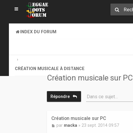
INDEX DU FORUM
CREATION MUSICALE A DISTANCE & ONLINE SOUND CLA
CRÉATION MUSICALE À DISTANCE
Création musicale sur PC
Dans ce sujet…
Répondre
Création musicale sur PC
M
par
macka
»
23 sept. 2014 09:57
e