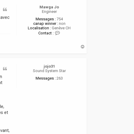
Mawga Jo
Engineer
o avec
Messages :
754
canap winner :
non
Localisation :
Genève CH
C
Contact :
o
n
t
H
a
a
c
u
t
t
e
jojo31
r
Sound System Star
M
on
a
Messages :
263
w
nt
g
a
J
o
.
le,
es et
vant,