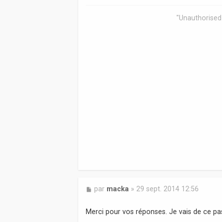
g
e
"Unauthorised 
M
par
macka
»
29 sept. 2014 12:56
e
s
Merci pour vos réponses. Je vais de ce pas
s
a