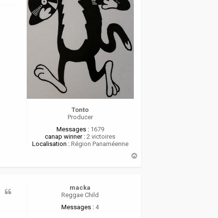
Tonto
Producer
Messages :
1679
canap winner :
2 victoires
Localisation :
Région Panaméenne
H
a
u
t
macka
Reggae Child
Messages :
4