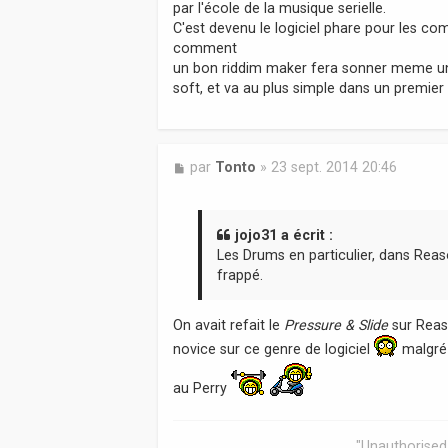
par l'école de la musique serielle.
C'est devenu le logiciel phare pour les c
comment
un bon riddim maker fera sonner meme un c
soft, et va au plus simple dans un premier 
M
par
Tonto
»
23 sept. 2014 20:46
e
s
s
a
jojo31 a écrit :
g
Les Drums en particulier, dans Reas
e
frappé.
On avait refait le
Pressure & Slide
sur Reaso
novice sur ce genre de logiciel
malgré 
au Perry
"Unauthorised 