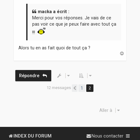
s
s
a
macka a écrit :
g
Merci pour vos réponses. Je vais de ce
e
pas voir ce que je peux faire avec tout ça
!!!
Alors tu en as fait quoi de tout ça ?
H
a
u
t
Répondre
12 messages
1
2
Précédente
Aller à
INDEX DU FORUM
Nous contacter