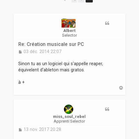
r
Albert
Selector
Re: Création musicale sur PC
M
03 déc. 2014 22:07
e
s
Sinon tu as un logiciel qui s'appelle reaper,
s
équivelent d'ableton mais gratos.
a
g
à +
e
H
a
u
t
miss_soul_rebel
Apprenti Selector
M
13 nov. 2017 20:28
e