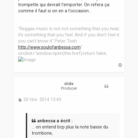
trompette qui devrait l'emporter. On refera ça
comme il faut si on en a l'occasion...
"Reggae music is not not something that you hear,
it's something that you feel. And if you don't feel it
you can't know it" Peter Tosh
http://www.soulofanbessa.com
"
onclick="window.open(this.href);return false;
H
a
u
t
slide
Producer
M
20 févr. 2014 13:43
e
s
s
a
anbessa a écrit :
g
... on entend bcp plus la note basse du
e
trombone,