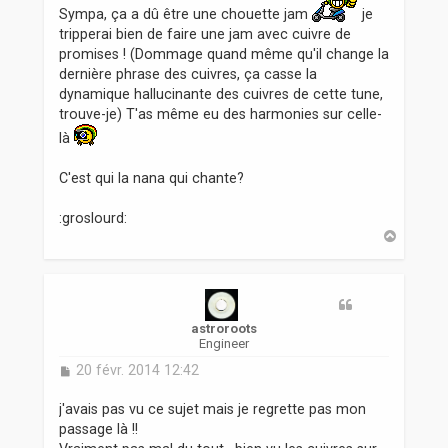
s
Sympa, ça a dû être une chouette jam
je
a
tripperai bien de faire une jam avec cuivre de
g
promises ! (Dommage quand même qu'il change la
e
dernière phrase des cuivres, ça casse la
dynamique hallucinante des cuivres de cette tune,
trouve-je) T'as même eu des harmonies sur celle-
là
C'est qui la nana qui chante?
:groslourd:
H
a
u
t
astroroots
Engineer
M
20 févr. 2014 12:42
e
s
j'avais pas vu ce sujet mais je regrette pas mon
s
passage là !!
a