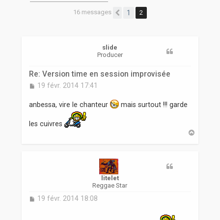
r
16 messages
1
2
Précédente
slide
Producer
Re: Version time en session improvisée
M
19 févr. 2014 17:41
e
s
anbessa, vire le chanteur
mais surtout !!! garde
s
a
les cuivres
g
H
e
a
u
t
litelet
Reggae Star
M
19 févr. 2014 18:08
e
s