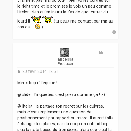
Vraiment pas mal du tout , bien vu les cuivres sur
g
le right time et le promises je vois un peu comme
e
Litelet , rien qu'en instru la t'as de quoi cutter du
lourd !!
(tu peux me contact par mp au
cas ou ...
)
H
a
u
t
anbessa
Producer
M
20 févr. 2014 12:51
e
s
Merci bcp c't'équipe !
s
a
@ slide : t'inquietes, c'est prévu comme ça ! :-)
g
e
@ litelet : je partage ton regret sur les cuivres,
mais c'est simplement une question de
positionnement par rapport au micro. Il aurait fallu
échanger les places, car du coup on entend bcp
plus la note basse du trombone, alors que c'est la