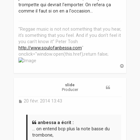
trompette qui devrait l'emporter. On refera ça
comme il faut si on en a l'occasion...
"Reggae music is not not something that you hear,
it's something that you feel. And if you don't feel it
you can't know it" Peter Tosh
http://www.soulofanbessa.com
"
onclick="window.open(this.href);return false;
H
a
u
t
slide
Producer
M
20 févr. 2014 13:43
e
s
s
a
anbessa a écrit :
g
... on entend bcp plus la note basse du
e
trombone,