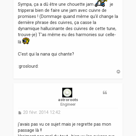
s
Sympa, ça a dû être une chouette jam
je
a
tripperai bien de faire une jam avec cuivre de
g
promises ! (Dommage quand même qu'il change la
e
dernière phrase des cuivres, ça casse la
dynamique hallucinante des cuivres de cette tune,
trouve-je) T'as même eu des harmonies sur celle-
là
C'est qui la nana qui chante?
:groslourd:
H
a
u
t
astroroots
Engineer
M
20 févr. 2014 12:42
e
s
j'avais pas vu ce sujet mais je regrette pas mon
s
passage là !!
a