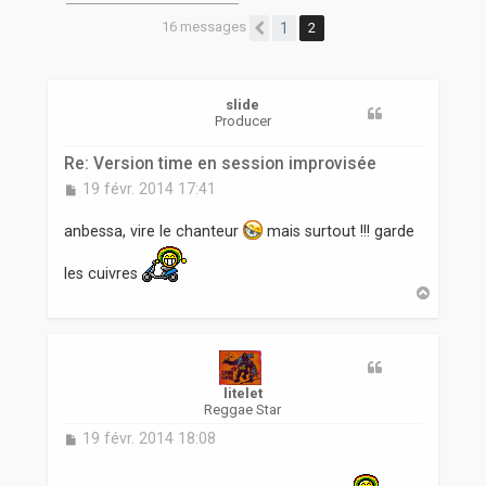
r
16 messages
1
2
Précédente
slide
Producer
Re: Version time en session improvisée
M
19 févr. 2014 17:41
e
s
anbessa, vire le chanteur
mais surtout !!! garde
s
a
les cuivres
g
H
e
a
u
t
litelet
Reggae Star
M
19 févr. 2014 18:08
e
s