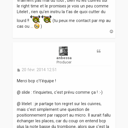
Vraiment pas mal du tout , bien vu les cuivres sur
g
le right time et le promises je vois un peu comme
e
Litelet , rien qu'en instru la t'as de quoi cutter du
lourd !!
(tu peux me contact par mp au
cas ou ...
)
H
a
u
t
anbessa
Producer
M
20 févr. 2014 12:51
e
s
Merci bcp c't'équipe !
s
a
@ slide : t'inquietes, c'est prévu comme ça ! :-)
g
e
@ litelet : je partage ton regret sur les cuivres,
mais c'est simplement une question de
positionnement par rapport au micro. Il aurait fallu
échanger les places, car du coup on entend bcp
plus la note basse du trombone, alors que c'est la