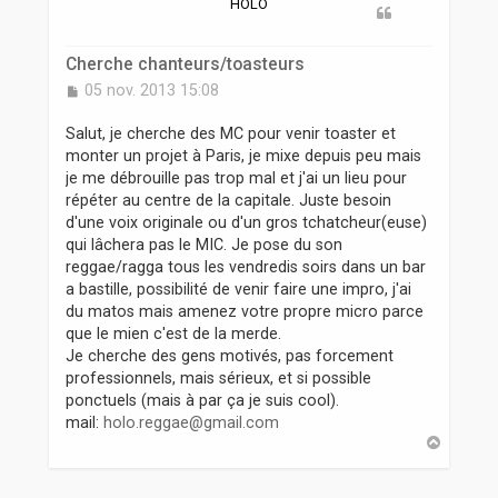
r
HOLO
Cherche chanteurs/toasteurs
M
05 nov. 2013 15:08
e
s
Salut, je cherche des MC pour venir toaster et
s
monter un projet à Paris, je mixe depuis peu mais
a
je me débrouille pas trop mal et j'ai un lieu pour
g
répéter au centre de la capitale. Juste besoin
e
d'une voix originale ou d'un gros tchatcheur(euse)
qui lâchera pas le MIC. Je pose du son
reggae/ragga tous les vendredis soirs dans un bar
a bastille, possibilité de venir faire une impro, j'ai
du matos mais amenez votre propre micro parce
que le mien c'est de la merde.
Je cherche des gens motivés, pas forcement
professionnels, mais sérieux, et si possible
ponctuels (mais à par ça je suis cool).
mail:
holo.reggae@gmail.com
H
a
u
t