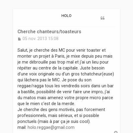
r
HOLO
Cherche chanteurs/toasteurs
M
05 nov. 2013 15:08
e
s
Salut, je cherche des MC pour venir toaster et
s
monter un projet à Paris, je mixe depuis peu mais
a
je me débrouille pas trop mal et j'ai un lieu pour
g
répéter au centre de la capitale. Juste besoin
e
d'une voix originale ou d'un gros tchatcheur(euse)
qui lâchera pas le MIC. Je pose du son
reggae/ragga tous les vendredis soirs dans un bar
a bastille, possibilité de venir faire une impro, j'ai
du matos mais amenez votre propre micro parce
que le mien c'est de la merde.
Je cherche des gens motivés, pas forcement
professionnels, mais sérieux, et si possible
ponctuels (mais à par ça je suis cool).
mail:
holo.reggae@gmail.com
H