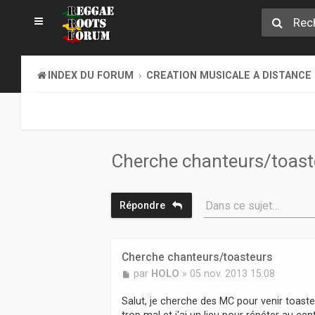
INDEX DU FORUM
CREATION MUSICALE A DISTANCE
Cherche chanteurs/toast
Dans ce sujet…
Répondre
Cherche chanteurs/toasteurs
M
par
HOLO
»
05 nov. 2013 15:08
e
s
Salut, je cherche des MC pour venir toaste
s
trop mal et j'ai un lieu pour répéter au cen