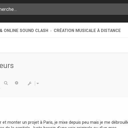
 & ONLINE SOUND CLASH
CRÉATION MUSICALE À DISTANCE
eurs
Rechercher
Recherche avancée
r et monter un projet à Paris, je mixe depuis peu mais je me débrouil
tre de la capitale. Juste besoin d'une voix originale ou d'un gros