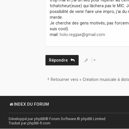
a
tchatcheur(euse) qui lâchera pas le MIC. J
g
possibilité de venir faire une impro, j'ai
e
merde.
Je cherche des gens motivés, pas forcemen
suis cool).
mail:
holo.reggae@gmail.com
Répondre
Retourner vers « Création musicale à dist
INDEX DU FORUM
Développé par
phpBB
® Forum Software © phpBB Limited
Traduit par
phpBB-fr.com