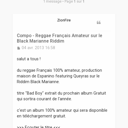
r
1 message • Page
1
sur
1
ZionFire
Compo - Reggae Français Amateur sur le
Black Marianne Riddim
M
04 avr. 2013 16:58
e
s
salut a tous !
s
a
du reggae Français 100% amateur, production
g
maison de Espanino featuring Queyras sur le
e
Riddim Black Marianne.
titre "Bad Boy" extrait du prochain album Gratuit
qui sortira courant de l'année.
c'est un album 100% amateur qui sera disponible
en téléchargement gratuit.
>>> Ecouter le titre <<<