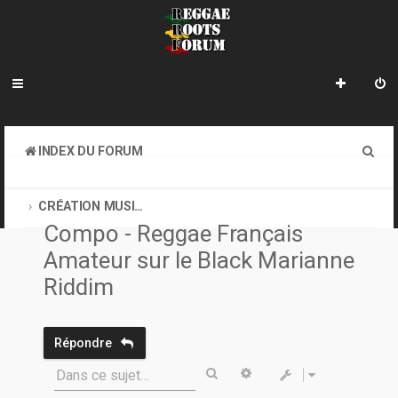
R
INDEX DU FORUM
e
CREATION MUSICALE A DISTANCE & ONLINE SOUND CLASH
c
CRÉATION MUSICALE À DISTANCE
Compo - Reggae Français
h
Amateur sur le Black Marianne
e
Riddim
r
c
Répondre
h
Rechercher
Recherche avancée
e
Dans ce sujet…