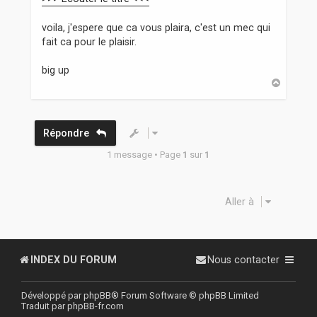
voila, j'espere que ca vous plaira, c'est un mec qui
fait ca pour le plaisir.
big up
H
a
u
t
Répondre
1 message • Page
1
sur
1
Aller à
INDEX DU FORUM
Nous contacter
Développé par
phpBB
® Forum Software © phpBB Limited
Traduit par
phpBB-fr.com