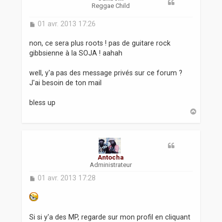
Reggae Child
M
01 avr. 2013 17:26
e
s
non, ce sera plus roots ! pas de guitare rock
s
gibbsienne à la SOJA ! aahah
a
g
well, y'a pas des message privés sur ce forum ?
e
J'ai besoin de ton mail
bless up
H
a
u
t
Antocha
Administrateur
M
01 avr. 2013 17:28
e
s
s
a
Si si y'a des MP, regarde sur mon profil en cliquant
g