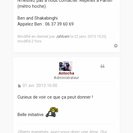
N'hésitez pas à nous contacter. Répètes à Pantin
(métro hoche).
Ben and Shakabinghi
Appelez Ben : 06 37 39 60 69
Modifié en dernier par
JahbenI
le 22 janv. 2015 15:23,
modifié 2 fois.
H
a
u
t
Antocha
Administrateur
M
01 avr. 2013 16:00
e
s
Curieux de voir ce que ça peut donner !
s
a
g
Belle initiative.
e
Objets inanimés, avez-vous donc une âme. Qui