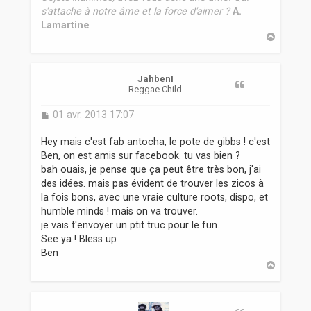
s'attache à notre âme et la force d'aimer ?
A.
Lamartine
H
a
u
t
JahbenI
Reggae Child
M
01 avr. 2013 17:07
e
s
Hey mais c'est fab antocha, le pote de gibbs ! c'est
s
Ben, on est amis sur facebook. tu vas bien ?
a
bah ouais, je pense que ça peut être très bon, j'ai
g
des idées. mais pas évident de trouver les zicos à
e
la fois bons, avec une vraie culture roots, dispo, et
humble minds ! mais on va trouver.
je vais t'envoyer un ptit truc pour le fun.
See ya ! Bless up
Ben
H
a
u
t