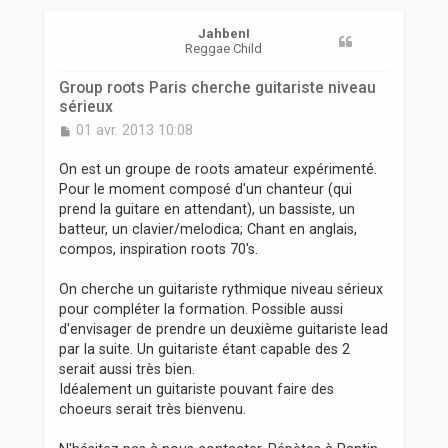
r
JahbenI
Reggae Child
Group roots Paris cherche guitariste niveau
sérieux
M
01 avr. 2013 10:08
e
s
On est un groupe de roots amateur expérimenté.
s
Pour le moment composé d'un chanteur (qui
a
prend la guitare en attendant), un bassiste, un
g
batteur, un clavier/melodica; Chant en anglais,
e
compos, inspiration roots 70's.
On cherche un guitariste rythmique niveau sérieux
pour compléter la formation. Possible aussi
d'envisager de prendre un deuxième guitariste lead
par la suite. Un guitariste étant capable des 2
serait aussi très bien.
Idéalement un guitariste pouvant faire des
choeurs serait très bienvenu.