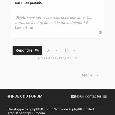
sur mon pseudo.
e
Objets inanimés, avez-vous donc une âme. Qui
s'attache à notre âme et la force d'aimer ?
A.
Lamartine
H
a
u
t
Répondre
6 messages • Page
1
sur
1
Aller à
INDEX DU FORUM
Nous contacter
Développé par
phpBB
® Forum Software © phpBB Limited
Traduit par
phpBB-fr.com