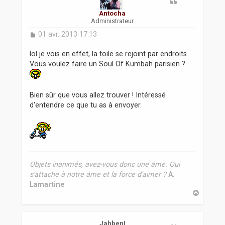
Antocha
Administrateur
M
01 avr. 2013 17:13
e
s
lol je vois en effet, la toile se rejoint par endroits.
s
Vous voulez faire un Soul Of Kumbah parisien ?
a
g
e
Bien sûr que vous allez trouver ! Intéressé
d'entendre ce que tu as à envoyer.
Objets inanimés, avez-vous donc une âme. Qui
s'attache à notre âme et la force d'aimer ?
A.
Lamartine
H
a
u
t
JahbenI