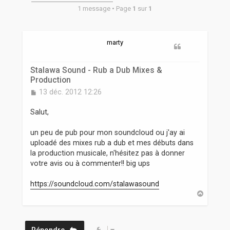
r
1 message • Page
1
sur
1
marty
Stalawa Sound - Rub a Dub Mixes &
Production
M
13 déc. 2012 12:26
e
s
Salut,
s
a
un peu de pub pour mon soundcloud ou j'ay ai
g
uploadé des mixes rub a dub et mes débuts dans
e
la production musicale, n'hésitez pas à donner
votre avis ou à commenter!! big ups
https://soundcloud.com/stalawasound
H
a
u
t
Répondre