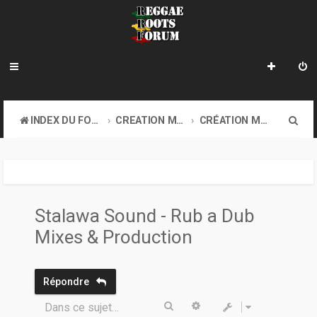
R
INDEX DU FORUM
CREATION MUSICALE A DISTANCE & ONLINE SOUND CLASH
CRÉATION MUSICALE À DISTANCE
e
c
h
e
Stalawa Sound - Rub a Dub
r
Mixes & Production
c
h
Répondre
e
Rechercher
Recherche avancée
Dans ce sujet…