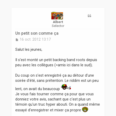
r
Albert
Selector
Un petit son comme ça
M
16 oct. 2012 13:17
e
s
Salut les jeunes,
s
a
Il s'est monté un petit backing band roots depuis
g
peu avec les collègues (=amis ici dans le sud);
e
Du coup on s'est enregistré ça au détour d'une
soirée d'été, sans prétention. Le riddim est un peu
lent, on avait du beaucoup
Je vous fais tourner comme ça pour que vous
donniez votre avis, sachant que c'est plus un
témoin qu'un truc hyper abouti. On a quand même
essayé d'enregistrer et mixer ça propre