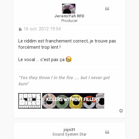
t
JeremiYah RFD
Producer
M
16 oct. 2012 19:54
e
s
Le riddim est franchement correct, je trouve pas
s
forcément trop lent !
a
g
Le vocal ... c'est pas ça
e
"Yes they throw I in the fire .... but I never got
burn"
H
a
u
t
jojo31
Sound System Star