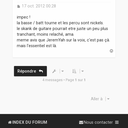
M
17 oct. 2012 00:28
e
s
impec !
s
la basse / batt tourne et les percu sont nickels.
a
le skank de guitare pourrait etre juste un peu plus
g
tranchant, moins relaché, ama.
e
meme avis que JeremYah sur la voix, c'est pas çà.
mais l'essentiel est là.
H
a
u
t
Répondre
4 messages • Page
1
sur
1
Aller à
INDEX DU FORUM
Nous contacter