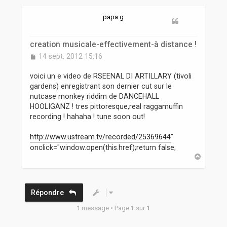
r
papa g
creation musicale-effectivement-à distance !
M
14 sept. 2012 15:16
e
s
voici un e video de RSEENAL DI ARTILLARY (tivoli
s
gardens) enregistrant son dernier cut sur le
a
nutcase monkey riddim de DANCEHALL
g
HOOLIGANZ ! tres pittoresque,real raggamuffin
e
recording ! hahaha ! tune soon out!
http://www.ustream.tv/recorded/25369644
"
onclick="window.open(this.href);return false;
H
a
u
t
Répondre
1 message • Page
1
sur
1