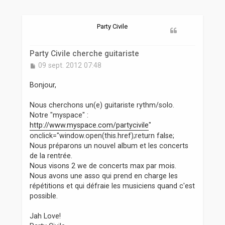
r
Party Civile
Party Civile cherche guitariste
M
09 sept. 2012 07:48
e
s
Bonjour,
s
a
Nous cherchons un(e) guitariste rythm/solo.
g
Notre "myspace" :
e
http://www.myspace.com/partycivile
"
onclick="window.open(this.href);return false;
Nous préparons un nouvel album et les concerts
de la rentrée.
Nous visons 2 we de concerts max par mois.
Nous avons une asso qui prend en charge les
répétitions et qui défraie les musiciens quand c'est
possible.
Jah Love!