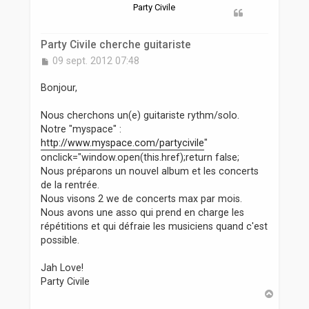
r
Party Civile
Party Civile cherche guitariste
M
09 sept. 2012 07:48
e
s
Bonjour,
s
a
Nous cherchons un(e) guitariste rythm/solo.
g
Notre "myspace" :
e
http://www.myspace.com/partycivile
"
onclick="window.open(this.href);return false;
Nous préparons un nouvel album et les concerts
de la rentrée.
Nous visons 2 we de concerts max par mois.
Nous avons une asso qui prend en charge les
répétitions et qui défraie les musiciens quand c'est
possible.
Jah Love!
Party Civile
H
a