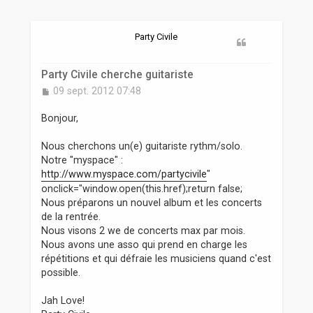
r
Party Civile
Party Civile cherche guitariste
M
09 sept. 2012 07:48
e
s
Bonjour,
s
a
Nous cherchons un(e) guitariste rythm/solo.
g
Notre "myspace" :
e
http://www.myspace.com/partycivile
"
onclick="window.open(this.href);return false;
Nous préparons un nouvel album et les concerts
de la rentrée.
Nous visons 2 we de concerts max par mois.
Nous avons une asso qui prend en charge les
répétitions et qui défraie les musiciens quand c'est
possible.
Jah Love!