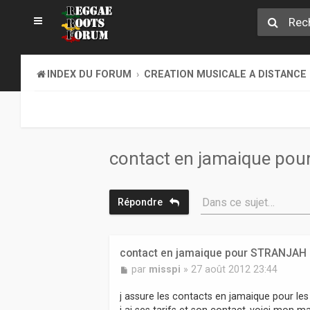
INDEX DU FORUM
CREATION MUSICALE A DISTANCE
contact en jamaique po
Dans ce sujet…
Répondre
contact en jamaique pour STRANJAH
M
par
misspi
»
27 août 2012 23:44
e
s
j assure les contacts en jamaique pour les
s
j ai ses tarifs et son contact..voici mon ma