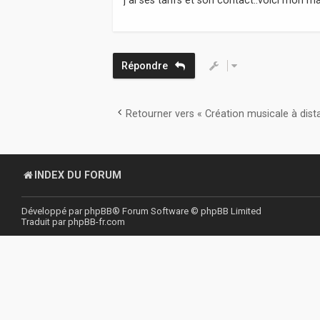
a
g
e
Répondre
Retourner vers « Création musicale à dist
INDEX DU FORUM
Développé par
phpBB
® Forum Software © phpBB Limited
Traduit par
phpBB-fr.com