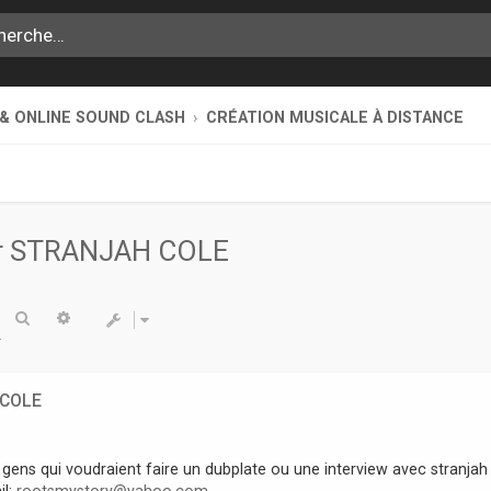
 & ONLINE SOUND CLASH
CRÉATION MUSICALE À DISTANCE
ur STRANJAH COLE
Rechercher
Recherche avancée
 COLE
 gens qui voudraient faire un dubplate ou une interview avec stranjah
il:
rootsmystory@yahoo.com