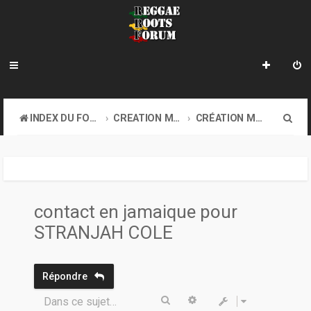
R
INDEX DU FORUM
CREATION MUSICALE A DISTANCE & ONLINE SOUND CLASH
CRÉATION MUSICALE À DISTANCE
e
c
h
e
contact en jamaique pour
r
STRANJAH COLE
c
h
Répondre
e
Rechercher
Recherche avancée
Dans ce sujet…