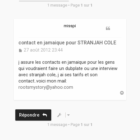
r
1 message • Page
1
sur
1
misspi
contact en jamaique pour STRANJAH COLE
M
27 août 2012 23:44
e
s
j assure les contacts en jamaique pour les gens
s
qui voudraient faire un dubplate ou une interview
a
avec stranjah cole, j ai ses tarifs et son
g
contact..voici mon mail:
e
rootsmystory@yahoo.com
H
a
u
t
Répondre
1 message • Page
1
sur
1