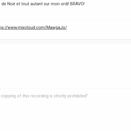
em de Noé et tout autant sur mon ordi! BRAVO!
tps://www.mixcloud.com/MawgaJo/
copying of this recording is strictly prohibited"