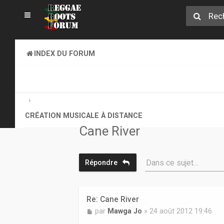
INDEX DU FORUM
CREATION MUSICALE A DISTANCE & ONLINE SOUND CLA
CRÉATION MUSICALE À DISTANCE
Cane River
Dans ce sujet…
Répondre
Re: Cane River
M
par
Mawga Jo
»
24 août 2012 19:46
e