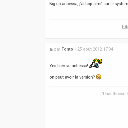
s
Big up anbessa, j'ai bcp aimé sur le syst
s
a
g
e
ht
M
par
Tonto
»
25 août 2012 17:34
e
s
s
Yes bien vu anbessa!
a
g
on peut avoir la version?
e
"Unauthorised 