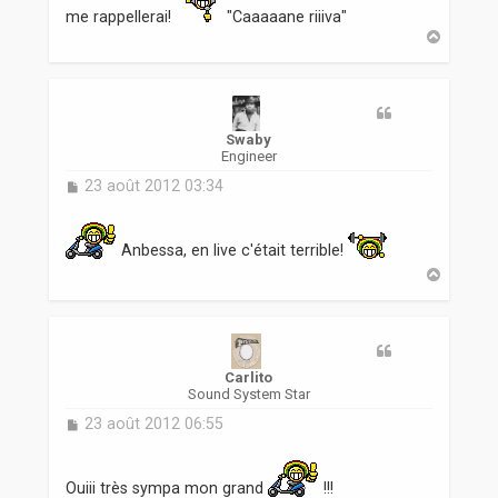
me rappellerai!
"Caaaaane riiiva"
H
a
u
t
Swaby
Engineer
M
23 août 2012 03:34
e
s
s
Anbessa, en live c'était terrible!
a
H
g
a
e
u
t
Carlito
Sound System Star
M
23 août 2012 06:55
e
s
s
Ouiii très sympa mon grand
!!!