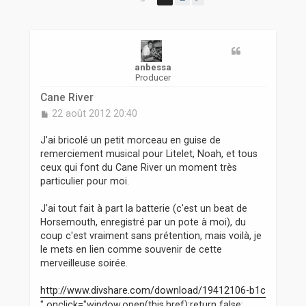
r
anbessa
Producer
Cane River
M
22 août 2012 20:40
e
s
J'ai bricolé un petit morceau en guise de
s
remerciement musical pour Litelet, Noah, et tous
a
ceux qui font du Cane River un moment très
g
particulier pour moi.
e
J'ai tout fait à part la batterie (c'est un beat de
Horsemouth, enregistré par un pote à moi), du
coup c'est vraiment sans prétention, mais voilà, je
le mets en lien comme souvenir de cette
merveilleuse soirée.
http://www.divshare.com/download/19412106-b1c
" onclick="window.open(this.href);return false;