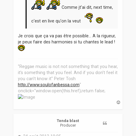
Comme jt'ai dit, next time,
c'est en live qu'on la veut
Je crois que ça va pas être possible... A la rigueur,
je peux faire des harmonies si tu chantes le lead !
"Reggae music is not not something that you hear,
it's something that you feel. And if you don't feel it
you can't know it" Peter Tosh
http://www.soulofanbessa.com
"
onclick="window.open(this.href);return false;
H
a
u
t
Tenda blast
Producer