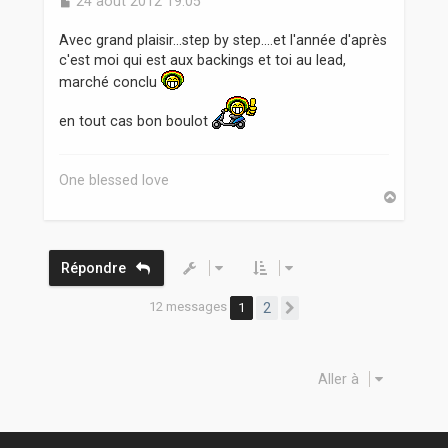
M
24 août 2012 19:05
e
s
Avec grand plaisir...step by step....et l'année d'après
s
c'est moi qui est aux backings et toi au lead,
a
marché conclu
g
e
en tout cas bon boulot
One blessed love
H
a
u
t
Répondre
12 messages
1
2
Suivante
Aller à