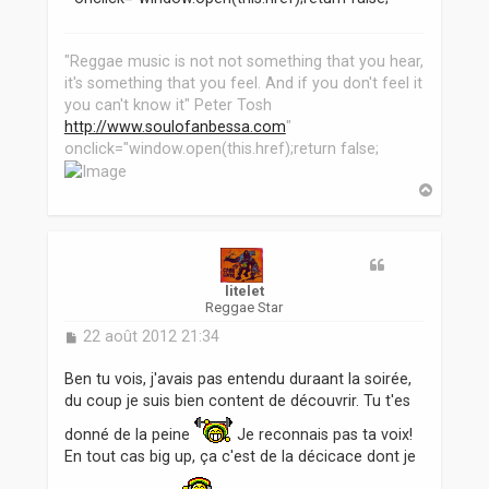
"Reggae music is not not something that you hear,
it's something that you feel. And if you don't feel it
you can't know it" Peter Tosh
http://www.soulofanbessa.com
"
onclick="window.open(this.href);return false;
H
a
u
t
litelet
Reggae Star
M
22 août 2012 21:34
e
s
Ben tu vois, j'avais pas entendu duraant la soirée,
s
du coup je suis bien content de découvrir. Tu t'es
a
g
donné de la peine
Je reconnais pas ta voix!
e
En tout cas big up, ça c'est de la décicace dont je