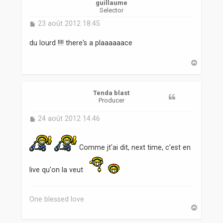
guillaume
Selector
M
23 août 2012 18:45
e
s
du lourd !!!! there's a plaaaaaace
s
a
H
g
a
e
u
t
Tenda blast
Producer
M
24 août 2012 14:46
e
s
s
Comme jt'ai dit, next time, c'est en
a
g
e
live qu'on la veut
One blessed love
H
a
u