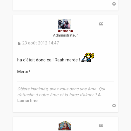
a
H
g
a
e
u
t
Antocha
Administrateur
M
23 août 2012 14:47
e
s
s
ha c'était donc ça ! Raah merde !
a
g
Merci !
e
Objets inanimés, avez-vous donc une âme. Qui
s'attache à notre âme et la force d'aimer ?
A.
Lamartine
H
a
u
t