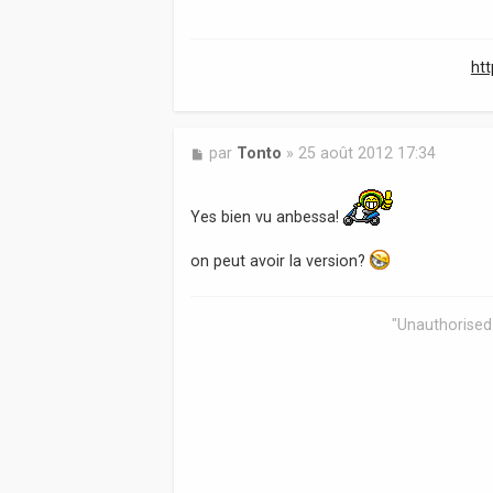
a
g
e
ht
M
par
Tonto
»
25 août 2012 17:34
e
s
s
Yes bien vu anbessa!
a
g
on peut avoir la version?
e
"Unauthorised 