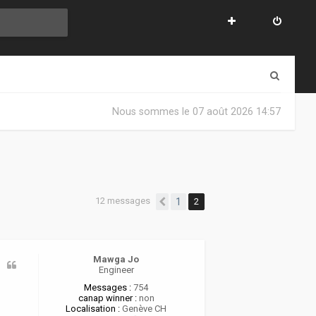
R
e
Nous sommes le 07 août 2026 14:57
c
h
e
r
12 messages
1
2
Précédente
c
h
e
Mawga Jo
Engineer
r
Messages :
754
canap winner :
non
Localisation :
Genève CH