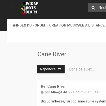
INDEX DU FORUM
CREATION MUSICALE A DISTANCE
Cane River
Dans ce sujet…
Répondre
Re: Cane River
M
par
Mawga Jo
»
24 août 2012 19:46
e
s
Big up anbessa, j'ai bcp aimé sur le syst
s