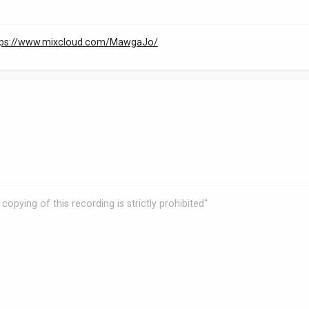
tps://www.mixcloud.com/MawgaJo/
copying of this recording is strictly prohibited"