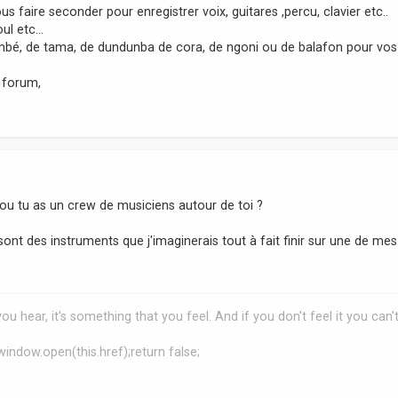
us faire seconder pour enregistrer voix, guitares ,percu, clavier etc..
ul etc...
embé, de tama, de dundunba de cora, de ngoni ou de balafon pour vos
 forum,
, ou tu as un crew de musiciens autour de toi ?
sont des instruments que j'imaginerais tout à fait finir sur une de mes
 hear, it's something that you feel. And if you don't feel it you can'
window.open(this.href);return false;