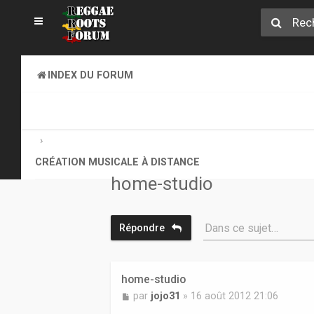
INDEX DU FORUM
CREATION MUSICALE A DISTANCE & ONLINE SOUND CLA
CRÉATION MUSICALE À DISTANCE
home-studio
Dans ce sujet…
Répondre
home-studio
M
par
jojo31
»
16 août 2012 21:06
e