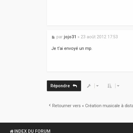
M
par
jojo31
»
23 août 2012 17:53
e
s
Je t'ai envoyé un mp.
s
a
g
e
Répondre
Retourner vers « Création musicale à dist
INDEX DU FORUM