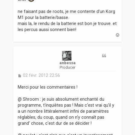
ne faisant pas de roots, je me contente d'un Korg
M1 pour la batterie/basse.
mais la, le rendu de la batterie est bon je trouve. et
les percus aussi sonnent bien!
H
a
u
t
anbessa
Producer
M
02 févr. 2012 22:56
e
s
Merci pour les commentaires !
s
a
@ Shroom : je suis absolument enchanté du
g
programme, t'inquiètes pas ! Mais c'est vrai qu'il y
e
a un nombre littéralement infini de paramètres
réglables, du coup, quand on n'y connaît pas
grand' chose, c'est dur de se décider !