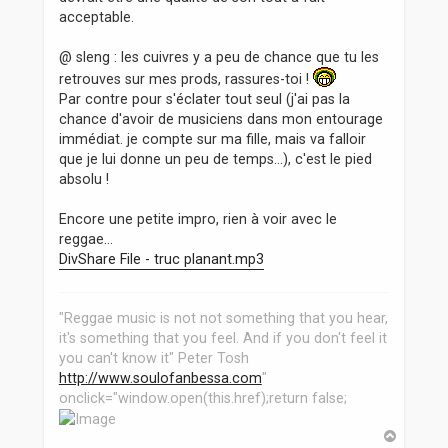
acceptable.
@ sleng : les cuivres y a peu de chance que tu les
retrouves sur mes prods, rassures-toi !
Par contre pour s'éclater tout seul (j'ai pas la
chance d'avoir de musiciens dans mon entourage
immédiat. je compte sur ma fille, mais va falloir
que je lui donne un peu de temps...), c'est le pied
absolu !
Encore une petite impro, rien à voir avec le
reggae...
DivShare File - truc planant.mp3
"Reggae music is not not something that you hear,
it's something that you feel. And if you don't feel it
you can't know it" Peter Tosh
http://www.soulofanbessa.com
"
onclick="window.open(this.href);return false;
H