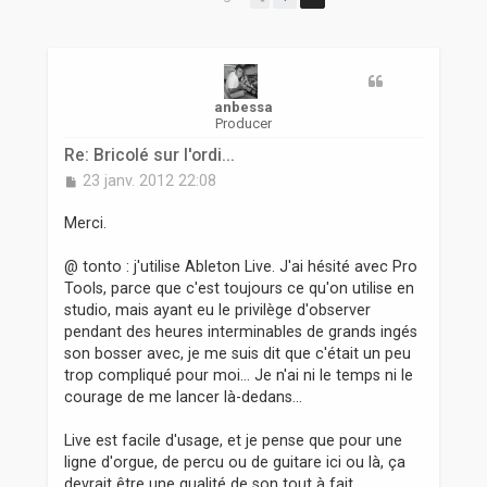
r
anbessa
Producer
Re: Bricolé sur l'ordi...
M
23 janv. 2012 22:08
e
s
Merci.
s
a
@ tonto : j'utilise Ableton Live. J'ai hésité avec Pro
g
Tools, parce que c'est toujours ce qu'on utilise en
e
studio, mais ayant eu le privilège d'observer
pendant des heures interminables de grands ingés
son bosser avec, je me suis dit que c'était un peu
trop compliqué pour moi... Je n'ai ni le temps ni le
courage de me lancer là-dedans...
Live est facile d'usage, et je pense que pour une
ligne d'orgue, de percu ou de guitare ici ou là, ça
devrait être une qualité de son tout à fait