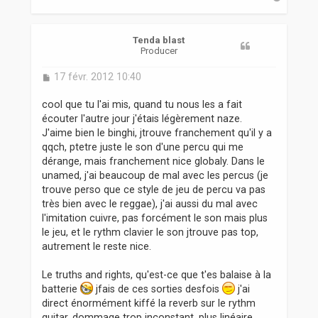
a
u
t
Tenda blast
Producer
M
17 févr. 2012 10:40
e
s
cool que tu l'ai mis, quand tu nous les a fait
s
écouter l'autre jour j'étais légèrement naze.
a
J'aime bien le binghi, jtrouve franchement qu'il y a
g
qqch, ptetre juste le son d'une percu qui me
e
dérange, mais franchement nice globaly. Dans le
unamed, j'ai beaucoup de mal avec les percus (je
trouve perso que ce style de jeu de percu va pas
très bien avec le reggae), j'ai aussi du mal avec
l'imitation cuivre, pas forcément le son mais plus
le jeu, et le rythm clavier le son jtrouve pas top,
autrement le reste nice.
Le truths and rights, qu'est-ce que t'es balaise à la
batterie
jfais de ces sorties desfois
j'ai
direct énormément kiffé la reverb sur le rythm
guitar, dommage trop inconstant, plus linéaire