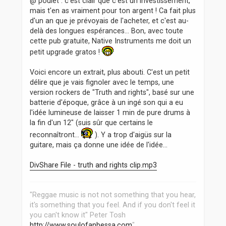
@ poulet : c'est clair que c'est un investissement,
mais t'en as vraiment pour ton argent ! Ca fait plus
d'un an que je prévoyais de l'acheter, et c'est au-
delà des longues espérances... Bon, avec toute
cette pub gratuite, Native Instruments me doit un
petit upgrade gratos !
Voici encore un extrait, plus abouti. C'est un petit
délire que je vais fignoler avec le temps, une
version rockers de "Truth and rights", basé sur une
batterie d'époque, grâce à un ingé son qui a eu
l'idée lumineuse de laisser 1 min de pure drums à
la fin d'un 12" (suis sûr que certains le
reconnaîtront...
). Y a trop d'aigüs sur la
guitare, mais ça donne une idée de l'idée...
DivShare File - truth and rights clip.mp3
"Reggae music is not not something that you hear,
it's something that you feel. And if you don't feel it
you can't know it" Peter Tosh
http://www.soulofanbessa.com
"