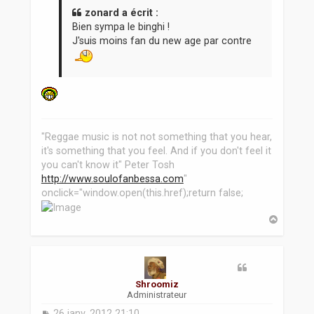
a
zonard a écrit :
g
Bien sympa le binghi !
e
J'suis moins fan du new age par contre
"Reggae music is not not something that you hear,
it's something that you feel. And if you don't feel it
you can't know it" Peter Tosh
http://www.soulofanbessa.com
"
onclick="window.open(this.href);return false;
H
a
u
t
Shroomiz
Administrateur
M
26 janv. 2012 21:10