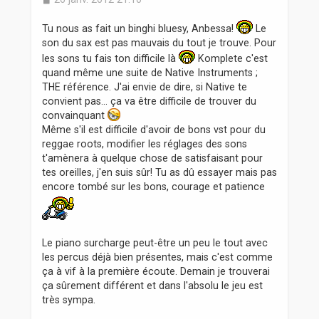
e
s
Tu nous as fait un binghi bluesy, Anbessa!
Le
s
son du sax est pas mauvais du tout je trouve. Pour
a
les sons tu fais ton difficile là
Komplete c'est
g
e
quand même une suite de Native Instruments ;
THE référence. J'ai envie de dire, si Native te
convient pas... ça va être difficile de trouver du
convainquant
Même s'il est difficile d'avoir de bons vst pour du
reggae roots, modifier les réglages des sons
t'amènera à quelque chose de satisfaisant pour
tes oreilles, j'en suis sûr! Tu as dû essayer mais pas
encore tombé sur les bons, courage et patience
Le piano surcharge peut-être un peu le tout avec
les percus déjà bien présentes, mais c'est comme
ça à vif à la première écoute. Demain je trouverai
ça sûrement différent et dans l'absolu le jeu est
très sympa.