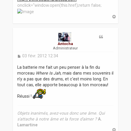
onclick="window.open(this.href);return false;
H
a
u
t
Antocha
Administrateur
M
03 févr. 2012 12:34
e
s
La batterie me fait un peu penser à la fin du
s
morceau
Where Is Jah
, mais dans mes souvenirs il
a
n'y a pas que des drums, et c'est moins long. En
g
tout cas, elle apporte beaucoup à ton morceau!
e
Réussi !
Objets inanimés, avez-vous donc une âme. Qui
s'attache à notre âme et la force d'aimer ?
A.
Lamartine
H