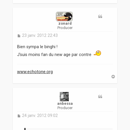
a
u
t
zonard
Producer
M
23 janv. 2012 22:43
e
s
Bien sympa le binghi !
s
J'suis moins fan du new age par contre
a
g
e
www.echotone.org
H
a
u
t
anbessa
Producer
M
24 janv. 2012 09:02
e
s
s