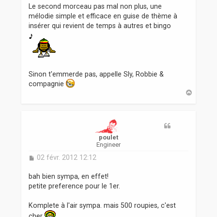
Le second morceau pas mal non plus, une
mélodie simple et efficace en guise de thème à
insérer qui revient de temps à autres et bingo
Sinon t'emmerde pas, appelle Sly, Robbie &
compagnie
H
a
u
t
poulet
Engineer
M
02 févr. 2012 12:12
e
s
bah bien sympa, en effet!
s
petite preference pour le 1er.
a
g
Komplete à l'air sympa. mais 500 roupies, c'est
e
cher