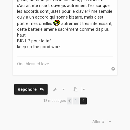
s'aurait été nice trouvé-je, autrement t'es sûr que
les accords sont justes pour le clavier? me semble
qu'y a un accord qui sonne bizarre, mais c'est
ptetre mes oreilles
autrement très intéressant,
cette batterie amène sacrément comme dit plus
haut.
BIG UP pour le taf
keep up the good work
One blessed love
H
a
u
t
Répondre
18 messages
1
2
Précédente
Aller à