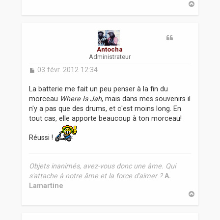
H
a
u
t
Antocha
Administrateur
M
03 févr. 2012 12:34
e
s
La batterie me fait un peu penser à la fin du
s
morceau
Where Is Jah
, mais dans mes souvenirs il
a
n'y a pas que des drums, et c'est moins long. En
g
tout cas, elle apporte beaucoup à ton morceau!
e
Réussi !
Objets inanimés, avez-vous donc une âme. Qui
s'attache à notre âme et la force d'aimer ?
A.
Lamartine
H
a
u
t