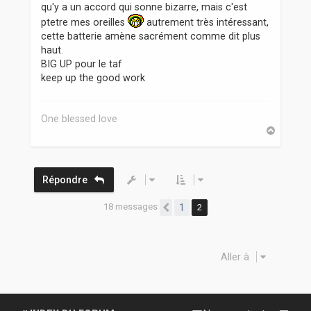
qu'y a un accord qui sonne bizarre, mais c'est
ptetre mes oreilles
autrement très intéressant,
cette batterie amène sacrément comme dit plus
haut.
BIG UP pour le taf
keep up the good work
One blessed love
H
a
u
t
Répondre
18 messages
1
2
Précédente
Aller à