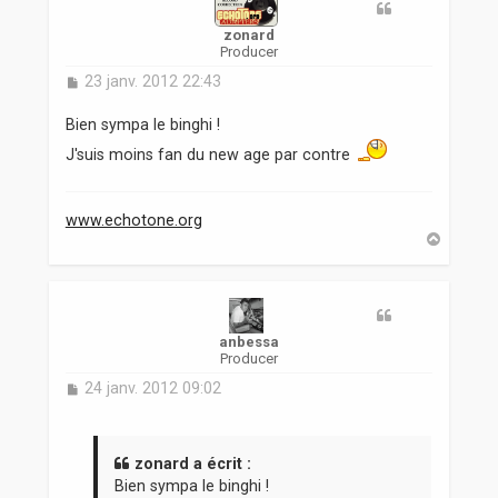
zonard
Producer
M
23 janv. 2012 22:43
e
s
Bien sympa le binghi !
s
J'suis moins fan du new age par contre
a
g
e
www.echotone.org
H
a
u
t
anbessa
Producer
M
24 janv. 2012 09:02
e
s
s
a
zonard a écrit :
g
Bien sympa le binghi !