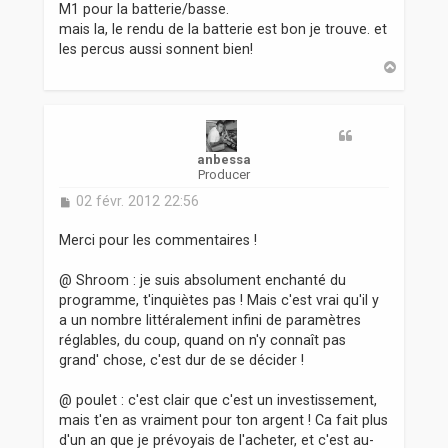
M1 pour la batterie/basse.
mais la, le rendu de la batterie est bon je trouve. et
les percus aussi sonnent bien!
H
a
u
t
anbessa
Producer
M
02 févr. 2012 22:56
e
s
Merci pour les commentaires !
s
a
@ Shroom : je suis absolument enchanté du
g
programme, t'inquiètes pas ! Mais c'est vrai qu'il y
e
a un nombre littéralement infini de paramètres
réglables, du coup, quand on n'y connaît pas
grand' chose, c'est dur de se décider !
@ poulet : c'est clair que c'est un investissement,
mais t'en as vraiment pour ton argent ! Ca fait plus
d'un an que je prévoyais de l'acheter, et c'est au-