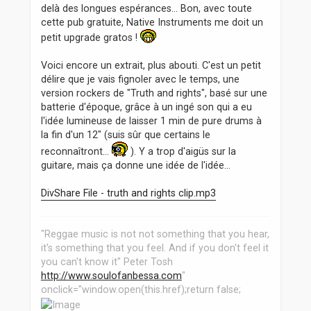
delà des longues espérances... Bon, avec toute
cette pub gratuite, Native Instruments me doit un
petit upgrade gratos !
Voici encore un extrait, plus abouti. C'est un petit
délire que je vais fignoler avec le temps, une
version rockers de "Truth and rights", basé sur une
batterie d'époque, grâce à un ingé son qui a eu
l'idée lumineuse de laisser 1 min de pure drums à
la fin d'un 12" (suis sûr que certains le
reconnaîtront...
). Y a trop d'aigüs sur la
guitare, mais ça donne une idée de l'idée...
DivShare File - truth and rights clip.mp3
"Reggae music is not not something that you hear,
it's something that you feel. And if you don't feel it
you can't know it" Peter Tosh
http://www.soulofanbessa.com
"
onclick="window.open(this.href);return false;