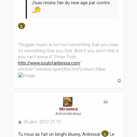
e
J'suis moins fan du new age par contre
"Reggae music is not not something that you hear,
it's something that you feel. And if you don't feel it
you can't know it" Peter Tosh
http://www.soulofanbessa.com
"
onclick="window.open(this.href);return false;
H
a
u
t
Shroomiz
Administrateur
M
26 janv. 2012 21:10
e
s
Tu nous as fait un binghi bluesy, Anbessa!
Le