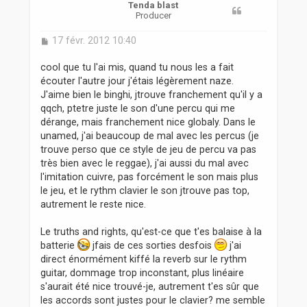
Tenda blast
Producer
M
17 févr. 2012 10:40
e
s
cool que tu l'ai mis, quand tu nous les a fait
s
écouter l'autre jour j'étais légèrement naze.
a
J'aime bien le binghi, jtrouve franchement qu'il y a
g
qqch, ptetre juste le son d'une percu qui me
e
dérange, mais franchement nice globaly. Dans le
unamed, j'ai beaucoup de mal avec les percus (je
trouve perso que ce style de jeu de percu va pas
très bien avec le reggae), j'ai aussi du mal avec
l'imitation cuivre, pas forcément le son mais plus
le jeu, et le rythm clavier le son jtrouve pas top,
autrement le reste nice.
Le truths and rights, qu'est-ce que t'es balaise à la
batterie
jfais de ces sorties desfois
j'ai
direct énormément kiffé la reverb sur le rythm
guitar, dommage trop inconstant, plus linéaire
s'aurait été nice trouvé-je, autrement t'es sûr que
les accords sont justes pour le clavier? me semble