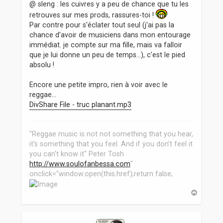
@ sleng : les cuivres y a peu de chance que tu les
retrouves sur mes prods, rassures-toi !
Par contre pour s'éclater tout seul (j'ai pas la
chance d'avoir de musiciens dans mon entourage
immédiat. je compte sur ma fille, mais va falloir
que je lui donne un peu de temps...), c'est le pied
absolu !
Encore une petite impro, rien à voir avec le
reggae...
DivShare File - truc planant.mp3
"Reggae music is not not something that you hear,
it's something that you feel. And if you don't feel it
you can't know it" Peter Tosh
http://www.soulofanbessa.com
"
onclick="window.open(this.href);return false;
H
a
u
t