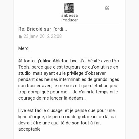
r
anbessa
Producer
Re: Bricolé sur l'ordi...
M
23 janv. 2012 22:08
e
s
Merci.
s
a
@ tonto : j'utilise Ableton Live. J'ai hésité avec Pro
g
Tools, parce que c'est toujours ce qu'on utilise en
e
studio, mais ayant eu le privilège d'observer
pendant des heures interminables de grands ingés
son bosser avec, je me suis dit que c'était un peu
trop compliqué pour moi... Je n'ai ni le temps ni le
courage de me lancer là-dedans...
Live est facile d'usage, et je pense que pour une
ligne d'orgue, de percu ou de guitare ici ou là, ça
devrait être une qualité de son tout à fait
acceptable.