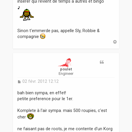
insérer qui revient de temps à autres et bingo
Sinon t'emmerde pas, appelle Sly, Robbie &
compagnie
H
a
u
t
poulet
Engineer
M
02 févr. 2012 12:12
e
s
bah bien sympa, en effet!
s
petite preference pour le 1er.
a
g
Komplete à l'air sympa. mais 500 roupies, c'est
e
cher
ne faisant pas de roots, je me contente d'un Korg