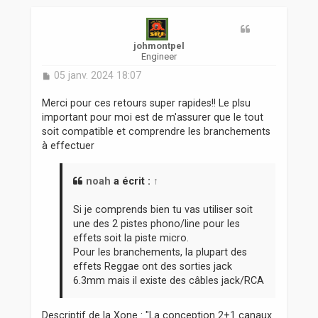
t
johmontpel
Engineer
M
05 janv. 2024 18:07
e
s
Merci pour ces retours super rapides!! Le plsu
s
important pour moi est de m'assurer que le tout
a
soit compatible et comprendre les branchements
g
à effectuer
e
noah
a écrit :
↑
Si je comprends bien tu vas utiliser soit
une des 2 pistes phono/line pour les
effets soit la piste micro.
Pour les branchements, la plupart des
effets Reggae ont des sorties jack
6.3mm mais il existe des câbles jack/RCA
Descriptif de la Xone : "La conception 2+1 canaux