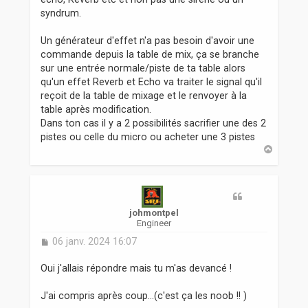
a
syndrum.
g
e
Un générateur d'effet n'a pas besoin d'avoir une
commande depuis la table de mix, ça se branche
sur une entrée normale/piste de ta table alors
qu'un effet Reverb et Echo va traiter le signal qu'il
reçoit de la table de mixage et le renvoyer à la
table après modification.
Dans ton cas il y a 2 possibilités sacrifier une des 2
pistes ou celle du micro ou acheter une 3 pistes
H
a
u
t
johmontpel
Engineer
M
06 janv. 2024 16:07
e
s
Oui j'allais répondre mais tu m'as devancé !
s
a
J'ai compris après coup...(c'est ça les noob !! )
g