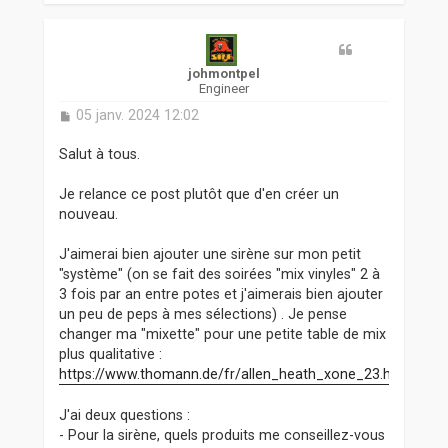
u
t
johmontpel
Engineer
M
05 janv. 2024 12:02
e
s
Salut à tous.
s
a
Je relance ce post plutôt que d'en créer un
g
nouveau.
e
J'aimerai bien ajouter une sirène sur mon petit
"système" (on se fait des soirées "mix vinyles" 2 à
3 fois par an entre potes et j'aimerais bien ajouter
un peu de peps à mes sélections) . Je pense
changer ma "mixette" pour une petite table de mix
plus qualitative :
https://www.thomann.de/fr/allen_heath_xone_23.htm
J'ai deux questions :
- Pour la sirène, quels produits me conseillez-vous