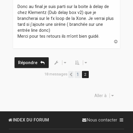
e
Donc au final je suis parti sur la boite à delay de
chez Klementz (Dub delay box v2) que je
brancherai sur le fx loop de la Xone. Je verrai plus
tard si j'ajoute une siréne ( branchée sur une
entrée line donc)
Merci pour tes retours ils m'ont bien guidé.
H
a
u
t
Répondre
18 messages
1
2
Précédente
Aller à
INDEX DU FORUM
Nous contacter