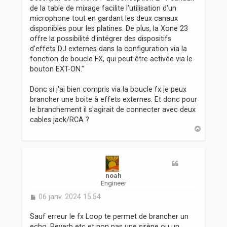
de la table de mixage facilite l'utilisation d'un
microphone tout en gardant les deux canaux
disponibles pour les platines. De plus, la Xone 23
offre la possibilité d'intégrer des dispositifs
d'effets DJ externes dans la configuration via la
fonction de boucle FX, qui peut être activée via le
bouton EXT-ON."
Donc si j'ai bien compris via la boucle fx je peux
brancher une boite à effets externes. Et donc pour
le branchement il s'agirait de connecter avec deux
cables jack/RCA ?
H
a
u
t
noah
Engineer
M
06 janv. 2024 15:54
e
s
Sauf erreur le fx Loop te permet de brancher un
s
echo, Reverb etc et non pas une sirène ou un