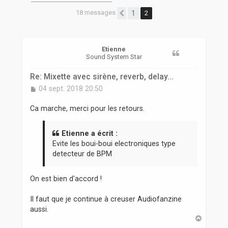
r
18 messages
1
2
Précédente
Etienne
Sound System Star
Re: Mixette avec sirène, reverb, delay...
M
04 sept. 2018 20:50
e
s
Ca marche, merci pour les retours.
s
a
g
Etienne a écrit :
e
Evite les boui-boui electroniques type
detecteur de BPM
On est bien d'accord !
Il faut que je continue à creuser Audiofanzine
aussi.
H
a