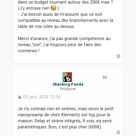
dans un budget tournant autour des 200€ max ?
(J'y entrave rien
)
- J'ai besoin aussi de m'assurer que ce soit
compatible au niveau des branchements avec la
table de mix citée au-dessus.
Merci d'avance, j'ai pas grande compétence au
niveau "son", j'ai toujours peur de faire des
conneries !
H
a
u
t
Skanking Panda
Producer
M
05 janv. 2024 13:34
e
s
Je n'y connais rien en sirènes, mais sinon le petit
s
nanopreamp de chez Klementz est top pour la
a
maison. Delay et sirène intégrés, 4 vois, eq semi
g
paramétriques. Bon, c'est plus cher (600€).
e
H