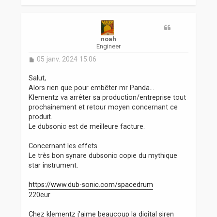
a
u
t
noah
Engineer
M
05 janv. 2024 15:06
e
s
Salut,
s
Alors rien que pour embêter mr Panda...
a
Klementz va arrêter sa production/entreprise tout
g
prochainement et retour moyen concernant ce
e
produit.
Le dubsonic est de meilleure facture.
Concernant les effets.
Le très bon synare dubsonic copie du mythique
star instrument.
https://www.dub-sonic.com/spacedrum
220eur
Chez klementz j'aime beaucoup la digital siren