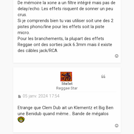
De mémoire la xone a un filtre intégré mais pas de
delay/echo. Les effets risquent de sonner un peu
crus.
Si je comprends bien tu vas utiliser soit une des 2
pistes phono/line pour les effets soit la piste
micro.
Pour les branchements, la plupart des effets
Reggae ont des sorties jack 6.3mm mais il existe
des câbles jack/RCA
H
a
u
t
litelet
Reggae Star
M
05 janv. 2024 17:54
e
s
Etrange que Clem Dub ait un Klementz et Big Ben
s
une Benidub quand même... Bande de mégalos
a
g
H
e
a
u