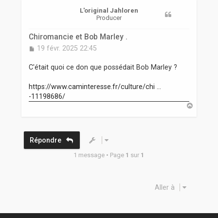
r
L'original Jahloren
Producer
Chiromancie et Bob Marley .
M
19 févr. 2025 22:45
e
s
C'était quoi ce don que possédait Bob Marley ?
s
a
https://www.caminteresse.fr/culture/chi ...
g
-11198686/
e
H
a
u
t
Répondre
1 message • Page
1
sur
1
Aller à