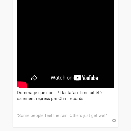
Dommage que son LP Rastafari Time ait été
salement repress par Ohm records.
'Some people feel the rain. Others just get wet.'
H
a
u