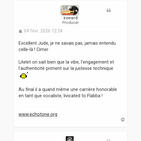
t
zonard
Producer
M
04 févr. 2026 12:24
e
s
Excellent Jude, je ne savais pas, jamais entendu
s
celle-là ! Cimer
a
g
Litelet on sait bien que la vibe, l'engagement et
e
l'authenticité priment sur la justesse technique
Au final il a quand même une carrière honorable
en tant que vocaliste, livicated to Flabba !
www.echotone.org
H
a
u
t