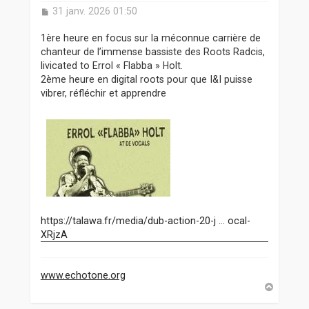
M
31 janv. 2026 01:50
e
s
1ère heure en focus sur la méconnue carrière de
s
chanteur de l’immense bassiste des Roots Radcis,
a
livicated to Errol « Flabba » Holt.
g
2ème heure en digital roots pour que I&I puisse
e
vibrer, réfléchir et apprendre
https://talawa.fr/media/dub-action-20-j ... ocal-
XRjzA
www.echotone.org
H
a
u