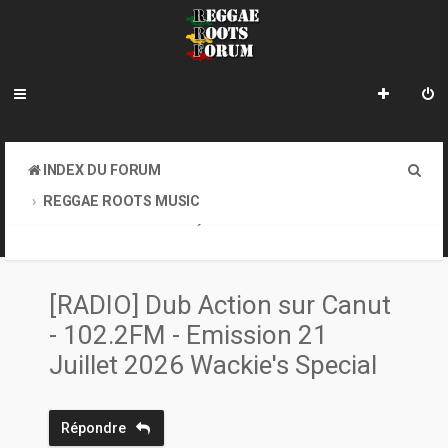
R
INDEX DU FORUM
e
REGGAE ROOTS MUSIC
c
CONCERTS, SOIRÉES, MÉDIAS, SITES OFFICIELS DES ARTISTES
MÉDIAS
h
e
[RADIO] Dub Action sur Canut
r
- 102.2FM - Emission 21
c
Juillet 2026 Wackie's Special
h
e
Répondre