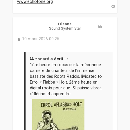
www.echotone.org
H
a
u
t
Etienne
Sound System Star
M
10 mars 2026 09:26
e
s
s
a
zonard
a écrit :
↑
g
1ère heure en focus sur la méconnue
e
carrière de chanteur de l’immense
bassiste des Roots Radcis, livicated to
Errol « Flabba » Holt. 2ème heure en
digital roots pour que I&I puisse vibrer,
réfléchir et apprendre