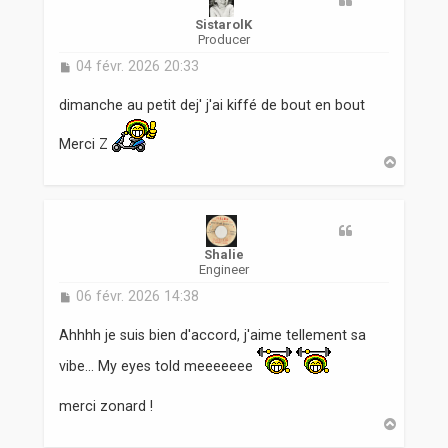
SistarolK
Producer
M
04 févr. 2026 20:33
e
s
dimanche au petit dej' j'ai kiffé de bout en bout
s
a
Merci Z
g
H
e
a
u
t
Shalie
Engineer
M
06 févr. 2026 14:38
e
s
Ahhhh je suis bien d'accord, j'aime tellement sa
s
a
vibe... My eyes told meeeeeee
g
e
merci zonard !
H
a