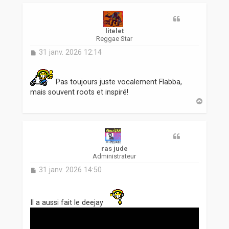
t
litelet
Reggae Star
M
31 janv. 2026 12:14
e
s
s
Pas toujours juste vocalement Flabba,
a
mais souvent roots et inspiré!
g
H
e
a
u
t
ras jude
Administrateur
M
31 janv. 2026 14:50
e
s
s
Il a aussi fait le deejay
a
g
e