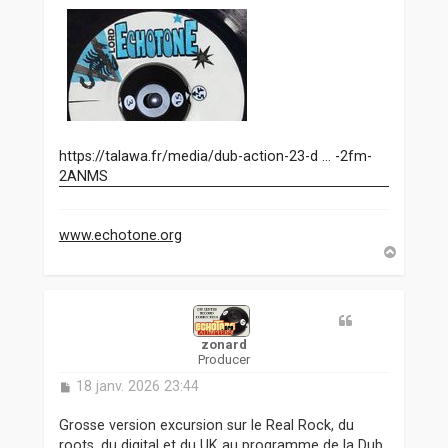
https://talawa.fr/media/dub-action-23-d ... -2fm-
2ANMS
www.echotone.org
H
a
u
t
zonard
Producer
M
18 janv. 2026 23:44
e
s
Grosse version excursion sur le Real Rock, du
s
roots, du digital et du UK au programme de la Dub