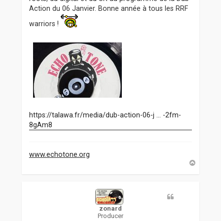
a
Action du 06 Janvier. Bonne année à tous les RRF
g
e
warriors !
https://talawa.fr/media/dub-action-06-j ... -2fm-
8gAm8
www.echotone.org
H
a
u
t
zonard
Producer