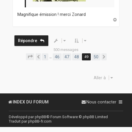
Magnifique émission ! merci Zonard
H
a
u
t
Répondre
500 messages
Page
49
sur
50
1
46
47
48
49
50
…
Précédente
Suivante
Aller à
INDEX DU FORUM
Nous contacter
Développé par
phpBB
® Forum Software © phpBB Limited
Traduit par
phpBB-fr.com