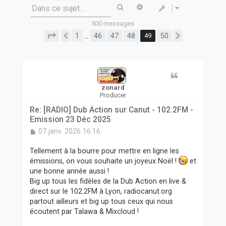
r
Rechercher
Recherche avancée
Dans ce sujet…
500 messages
Page
49
sur
50
1
46
47
48
49
50
…
Précédente
Suivante
zonard
Producer
Re: [RADIO] Dub Action sur Canut - 102.2FM -
Emission 23 Déc 2025
M
07 janv. 2026 16:16
e
s
Tellement à la bourre pour mettre en ligne les
s
émissions, on vous souhaite un joyeux Noël !
et
a
une bonne année aussi !
g
Big up tous les fidèles de la Dub Action en live &
e
direct sur le 102.2FM à Lyon, radiocanut.org
partout ailleurs et big up tous ceux qui nous
écoutent par Talawa & Mixcloud !