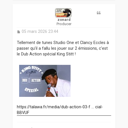
u
t
zonard
Producer
M
05 mars 2026 23:44
e
s
Tellement de tunes Studio One et Clancy Eccles à
s
passer qu’il a fallu les jouer sur 2 émissions, c’est
a
le Dub Action spécial King Stitt !
g
e
https://talawa.fr/media/dub-action-03-f ... cial-
BBVUF