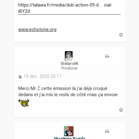
https://talawa.fr/media/dub-action-09-d ... cial-
iBY2d
www.echotone.org
H
a
u
t
SistarolK
Producer
M
19 déc. 2025 20:17
e
s
Merci Mr Z cette émission là j'ai déjà croqué
s
dedans et j'ai mis le reste de côté mais ça envoie
a
g
e
H
a
u
t
Skanking Panda