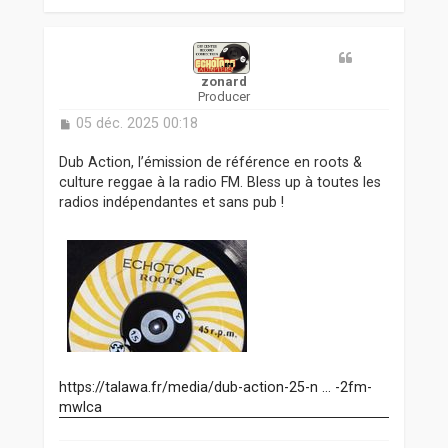
a
u
t
zonard
Producer
M
05 déc. 2025 00:18
e
s
Dub Action, l’émission de référence en roots &
s
culture reggae à la radio FM. Bless up à toutes les
a
radios indépendantes et sans pub !
g
e
https://talawa.fr/media/dub-action-25-n ... -2fm-
mwlca