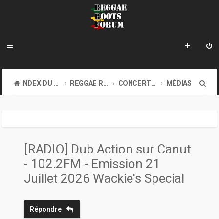
R
INDEX DU FORUM
REGGAE ROOTS MUSIC
CONCERTS, SOIRÉES, MÉDIAS, SITES OFFICIELS DES ARTISTES
MÉDIAS
e
c
h
e
[RADIO] Dub Action sur Canut
r
- 102.2FM - Emission 21
c
Juillet 2026 Wackie's Special
h
e
Répondre