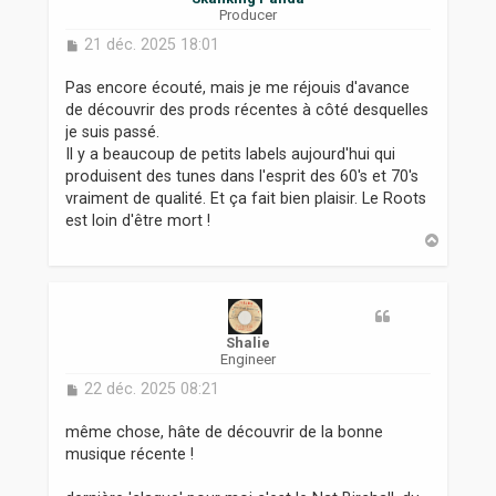
Producer
M
21 déc. 2025 18:01
e
s
Pas encore écouté, mais je me réjouis d'avance
s
de découvrir des prods récentes à côté desquelles
a
je suis passé.
g
Il y a beaucoup de petits labels aujourd'hui qui
e
produisent des tunes dans l'esprit des 60's et 70's
vraiment de qualité. Et ça fait bien plaisir. Le Roots
est loin d'être mort !
H
a
u
t
Shalie
Engineer
M
22 déc. 2025 08:21
e
s
même chose, hâte de découvrir de la bonne
s
musique récente !
a
g