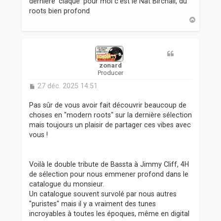
dernière 'claque' pour moi c'est le Nat Birchall, du
e
roots bien profond
H
a
u
t
zonard
Producer
M
27 déc. 2025 14:51
e
s
Pas sûr de vous avoir fait découvrir beaucoup de
s
choses en "modern roots" sur la dernière sélection
a
mais toujours un plaisir de partager ces vibes avec
g
vous !
e
Voilà le double tribute de Bassta à Jimmy Cliff, 4H
de sélection pour nous emmener profond dans le
catalogue du monsieur.
Un catalogue souvent survolé par nous autres
"puristes" mais il y a vraiment des tunes
incroyables à toutes les époques, même en digital