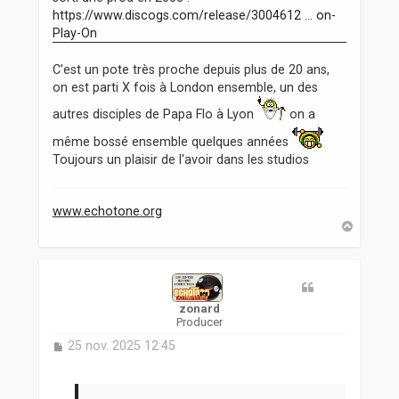
https://www.discogs.com/release/3004612 ... on-
Play-On
C'est un pote très proche depuis plus de 20 ans,
on est parti X fois à London ensemble, un des
autres disciples de Papa Flo à Lyon
on a
même bossé ensemble quelques années
Toujours un plaisir de l'avoir dans les studios
www.echotone.org
H
a
u
t
zonard
Producer
M
25 nov. 2025 12:45
e
s
s