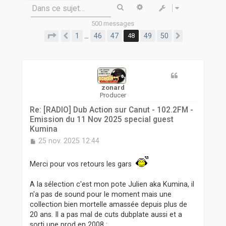
r
Rechercher
Recherche avancée
Dans ce sujet…
500 messages
Page
48
sur
50
1
46
47
48
49
50
…
Précédente
Suivante
zonard
Producer
Re: [RADIO] Dub Action sur Canut - 102.2FM -
Emission du 11 Nov 2025 special guest
Kumina
M
25 nov. 2025 12:44
e
s
Merci pour vos retours les gars
s
a
g
A la sélection c'est mon pote Julien aka Kumina, il
e
n'a pas de sound pour le moment mais une
collection bien mortelle amassée depuis plus de
20 ans. Il a pas mal de cuts dubplate aussi et a
sorti une prod en 2008 :