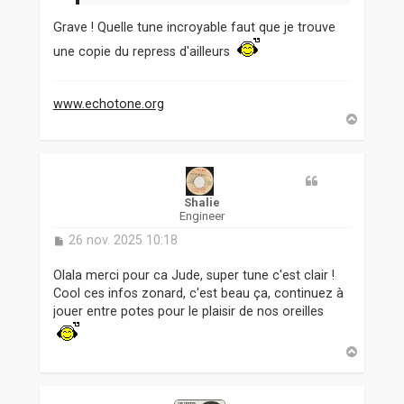
Grave ! Quelle tune incroyable faut que je trouve
une copie du repress d'ailleurs
www.echotone.org
H
a
u
t
Shalie
Engineer
M
26 nov. 2025 10:18
e
s
Olala merci pour ca Jude, super tune c'est clair !
s
Cool ces infos zonard, c'est beau ça, continuez à
a
jouer entre potes pour le plaisir de nos oreilles
g
e
H
a
u
t