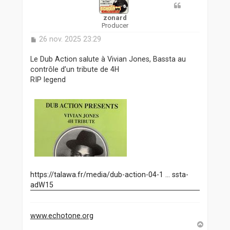
zonard
Producer
M
26 nov. 2025 23:29
e
s
Le Dub Action salute à Vivian Jones, Bassta au
s
contrôle d’un tribute de 4H
a
RIP legend
g
e
https://talawa.fr/media/dub-action-04-1 ... ssta-
adW15
www.echotone.org
H