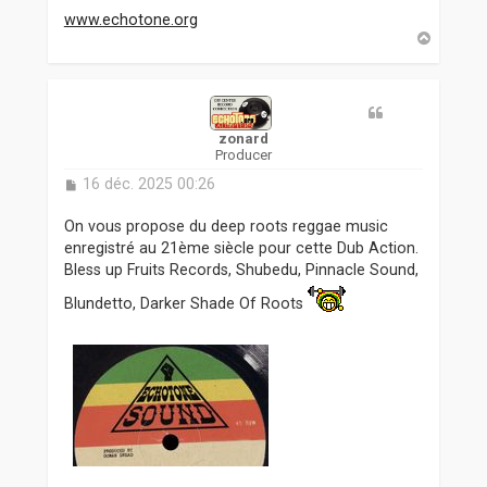
www.echotone.org
H
a
u
t
zonard
Producer
M
16 déc. 2025 00:26
e
s
On vous propose du deep roots reggae music
s
enregistré au 21ème siècle pour cette Dub Action.
a
Bless up Fruits Records, Shubedu, Pinnacle Sound,
g
e
Blundetto, Darker Shade Of Roots