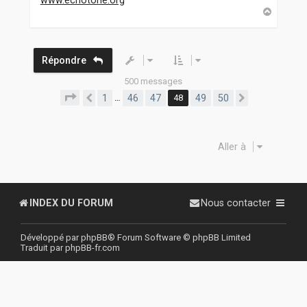
H
a
u
t
Répondre
500 messages
Page
48
sur
50
1
46
47
48
49
50
…
Précédente
Suivante
Aller à
INDEX DU FORUM
Nous contacter
Développé par
phpBB
® Forum Software © phpBB Limited
Traduit par
phpBB-fr.com