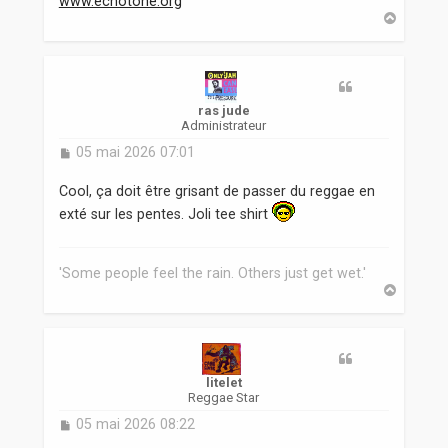
www.echotone.org
H
a
u
t
ras jude
Administrateur
M
05 mai 2026 07:01
e
s
Cool, ça doit être grisant de passer du reggae en
s
exté sur les pentes. Joli tee shirt
a
g
e
'Some people feel the rain. Others just get wet.'
H
a
u
t
litelet
Reggae Star
M
05 mai 2026 08:22
e