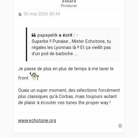
zonard
Producer
M
30 mai 2026 00:44
e
s
s
a
papayatik
a écrit :
↑
g
Superbe !! Punaise , Mister Echotone, tu
e
régales les Lyonnais là !! Et ça vieillit pas
d'un poil de barbiche ....
Je passe de plus en plus de temps à me laver le
front
Ouais un super moment, des sélections forcément
plus classiques qu'à Corbas, mais toujours autant
de plaisir à écouter ces tunes the proper way !
www.echotone.org
H
a
u