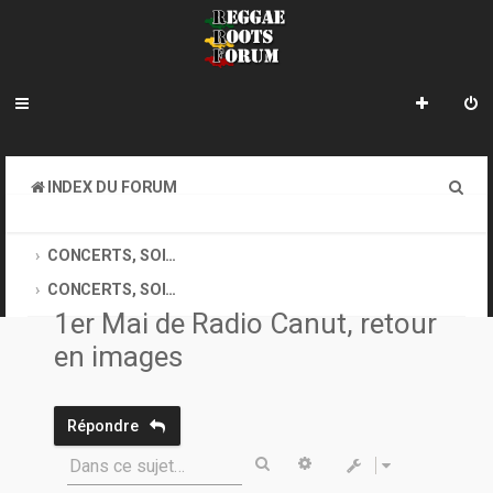
R
INDEX DU FORUM
e
REGGAE ROOTS MUSIC
c
CONCERTS, SOIRÉES, MÉDIAS, SITES OFFICIELS DES ARTISTES
h
CONCERTS, SOIRÉES
1er Mai de Radio Canut, retour
e
en images
r
c
h
Répondre
e
Rechercher
Recherche avancée
Dans ce sujet…