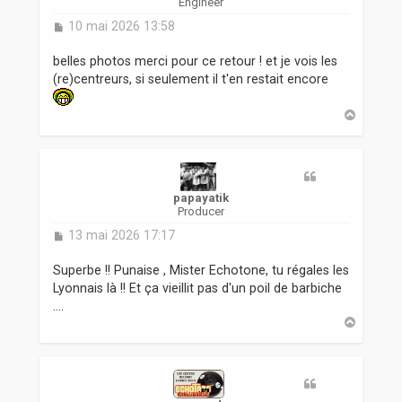
Engineer
M
10 mai 2026 13:58
e
s
belles photos merci pour ce retour ! et je vois les
s
(re)centreurs, si seulement il t'en restait encore
a
g
H
e
a
u
t
papayatik
Producer
M
13 mai 2026 17:17
e
s
Superbe !! Punaise , Mister Echotone, tu régales les
s
Lyonnais là !! Et ça vieillit pas d'un poil de barbiche
a
....
g
H
e
a
u
t