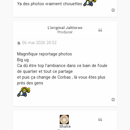
s
Ya des photos vraiment chouettes
a
H
g
a
e
u
t
L'original Jahloren
Producer
M
06 mai 2026 20:52
e
s
Magnifique reportage photos
s
Big ug
a
Ca dû être top l'ambiance dans ce bain de foule
g
de quartier et tout ce partage
e
et puis ça change de Corbas , là vous êtes plus
près des gens
H
a
u
t
Shalie