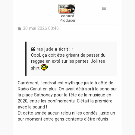
t
zonard
Producer
M
30 mai 2026 00:46
e
s
s
a
ras jude
a écrit :
↑
g
Cool, ça doit être grisant de passer du
e
reggae en exté sur les pentes. Joli tee
shirt
Carrément, l'endroit est mythique juste à côté de
Radio Canut en plus. On avait déjà sorti la sono sur
la place Sathonay pour la fête de la musique en
2020, entre les confinements. C'était la première
avec le sound !
Et cette année aucun relou ni les condés, juste un
pur moment entre gens contents d'être réunis