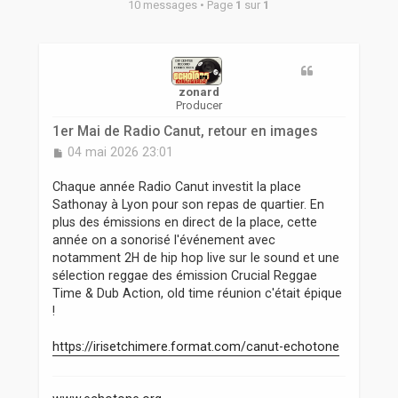
r
10 messages • Page
1
sur
1
zonard
Producer
1er Mai de Radio Canut, retour en images
M
04 mai 2026 23:01
e
s
Chaque année Radio Canut investit la place
s
Sathonay à Lyon pour son repas de quartier. En
a
plus des émissions en direct de la place, cette
g
année on a sonorisé l'événement avec
e
notamment 2H de hip hop live sur le sound et une
sélection reggae des émission Crucial Reggae
Time & Dub Action, old time réunion c'était épique
!
https://irisetchimere.format.com/canut-echotone