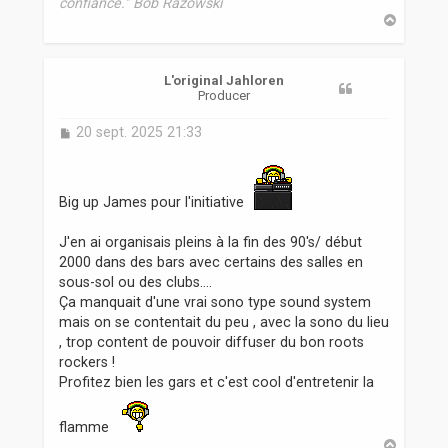
confiance." Bob Razowski
H
a
u
t
L'original Jahloren
Producer
M
20 sept. 2025 21:33
e
s
s
a
Big up James pour l'initiative
g
e
J'en ai organisais pleins à la fin des 90's/ début
2000 dans des bars avec certains des salles en
sous-sol ou des clubs....
Ça manquait d'une vrai sono type sound system
mais on se contentait du peu , avec la sono du lieu
, trop content de pouvoir diffuser du bon roots
rockers !
Profitez bien les gars et c'est cool d'entretenir la
flamme
H