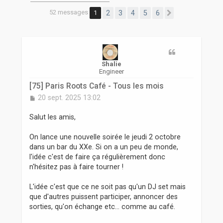
r
52 messages
1
2
3
4
5
6
Suivante
Shalie
Engineer
[75] Paris Roots Café - Tous les mois
M
20 sept. 2025 13:02
e
s
Salut les amis,
s
a
On lance une nouvelle soirée le jeudi 2 octobre
g
dans un bar du XXe. Si on a un peu de monde,
e
l'idée c'est de faire ça régulièrement donc
n'hésitez pas à faire tourner !
L'idée c'est que ce ne soit pas qu'un DJ set mais
que d'autres puissent participer, annoncer des
sorties, qu'on échange etc... comme au café.