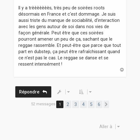
ll y a trèèèèèèès, très peu de soirées roots
désormais en France et c'est dommage. Je suis
aussi triste du manque de sociabilité, d'interaction
avec les gens autour de soi dans nos vies de
façon générale. Peut être que ces soirées
pourront amener un peu de ça, sachant que le
reggae rassemble. Et peut-être que parce que tout
part en dubstep, ça peut être rafraîchissant quand
ce n'est pas le cas. Le reggae se danse et se
ressent intensément !
H
a
u
t
Répondre
52 messages
1
2
3
4
5
6
Suivante
Aller à