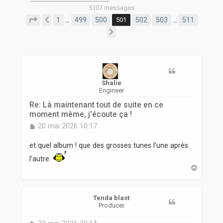
r
5107 messages
Page
501
sur
511
1
499
500
501
502
503
511
…
…
Précédente
Suivante
Shalie
Engineer
Re: Là maintenant tout de suite en ce
moment même, j'écoute ça !
M
20 mai 2026 10:17
e
s
et quel album ! que des grosses tunes l'une après
s
l'autre
a
g
H
a
e
u
t
Tenda blast
Producer
M