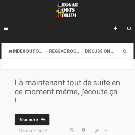
R
INDEX DU FORUM
REGGAE ROOTS MUSIC
DISCUSSION GÉNÉRALE
e
c
h
Là maintenant tout de suite en
e
ce moment même, j'écoute ça
r
!
c
h
Répondre
e
Rechercher
Recherche avancée
Dans ce sujet…