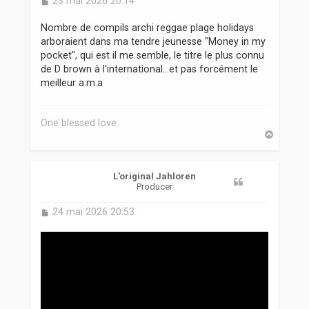
23 mai 2026 20:14
e
s
Nombre de compils archi reggae plage holidays
s
arboraient dans ma tendre jeunesse "Money in my
a
pocket", qui est il me semble, le titre le plus connu
g
de D brown à l'international...et pas forcément le
e
meilleur a.m.a
One blessed love
H
a
u
t
L'original Jahloren
Producer
M
24 mai 2026 20:53
e
s
s
a
g
e