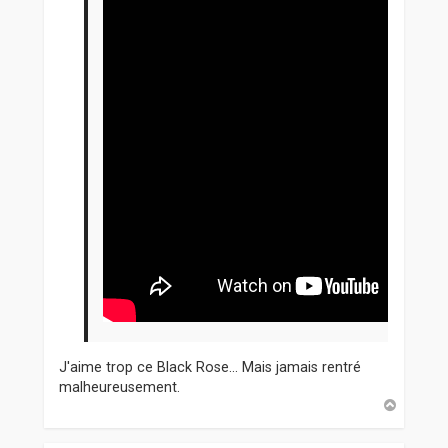
J'aime trop ce Black Rose... Mais jamais rentré
malheureusement.
H
a
u
t