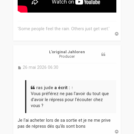
'Some people feel the rain. Others just get wet.'
H
a
u
t
L'original Jahloren
Producer
M
26 mai 2026 06:30
e
s
s
a
ras jude
a écrit :
↑
g
Vous préférez ne pas l'avoir du tout que
e
d'avoir le répress pour l'écouter chez
vous ?
Je l'ai acheter lors de sa sortie et je ne me prive
pas de répress dés qu'ils sont bons
H