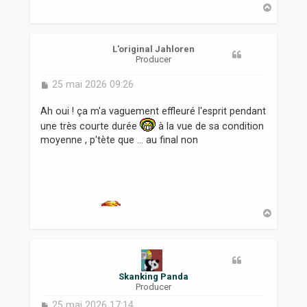
H
g
a
e
u
t
L'original Jahloren
Producer
M
25 mai 2026 09:26
e
s
Ah oui ! ça m'a vaguement effleuré l'esprit pendant
s
une très courte durée
à la vue de sa condition
a
moyenne , p'tète que ... au final non
g
e
H
a
u
t
Skanking Panda
Producer
M
25 mai 2026 17:14