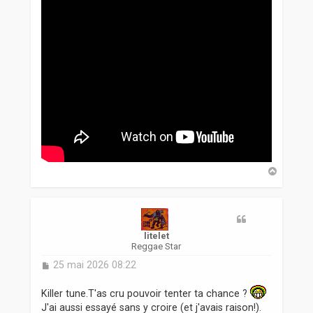
H
a
u
t
litelet
Reggae Star
M
25 mai 2026 08:22
e
s
Killer tune.T'as cru pouvoir tenter ta chance ?
s
J'ai aussi essayé sans y croire (et j'avais raison!).
a