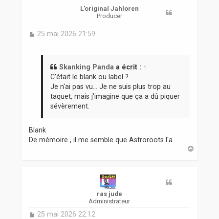
L'original Jahloren
Producer
M
25 mai 2026 21:59
e
s
s
a
Skanking Panda
a écrit :
↑
g
C'était le blank ou label ?
e
Je n'ai pas vu... Je ne suis plus trop au
taquet, mais j'imagine que ça a dû piquer
sévèrement.
Blank
De mémoire , il me semble que Astroroots l'a....
H
a
u
t
ras jude
Administrateur
M
25 mai 2026 22:12