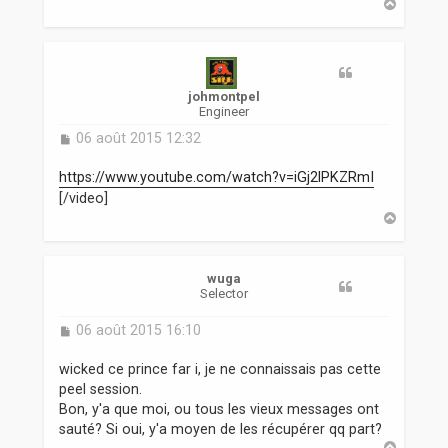
H
a
u
t
johmontpel
Engineer
M
06 août 2015 12:32
e
s
https://www.youtube.com/watch?v=iGj2lPKZRmI
s
[/video]
a
H
g
a
e
u
t
wuga
Selector
M
06 août 2015 16:10
e
s
wicked ce prince far i, je ne connaissais pas cette
s
peel session.
a
Bon, y'a que moi, ou tous les vieux messages ont
g
sauté? Si oui, y'a moyen de les récupérer qq part?
e
H