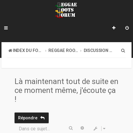
R
INDEX DU FORUM
REGGAE ROOTS MUSIC
DISCUSSION GÉNÉRALE
e
c
h
Là maintenant tout de suite en
e
ce moment même, j'écoute ça
r
!
c
h
Répondre
e
Rechercher
Recherche avancée
Dans ce sujet…