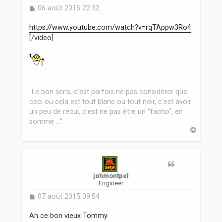
M
06 août 2015 22:32
e
s
https://www.youtube.com/watch?v=rqTAppw3Ro4
s
[/video]
a
g
e
"Le bon sens, c'est parfois ne pas considérer que
ceci ou cela est tout blanc ou tout noir, c'est avoir
un peu de recul, c'est ne pas être un "facho", en
somme ..."
H
a
u
t
johmontpel
Engineer
M
07 août 2015 09:54
e
s
Ah ce bon vieux Tommy.
s