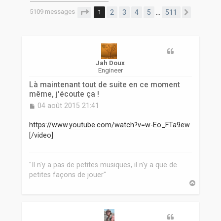
r
5109 messages
Page
1
sur
511
1
2
3
4
5
511
…
Suivant
Jah Doux
Engineer
Là maintenant tout de suite en ce moment
même, j'écoute ça !
M
04 août 2015 21:41
e
s
https://www.youtube.com/watch?v=w-Eo_FTa9ew
s
[/video]
a
g
e
"Il n'y a pas de petites musiques, il n'y a que de
petites façons de jouer"
H
a
u
t