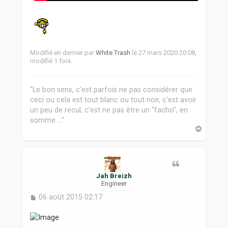
Modifié en dernier par
White Trash
le 27 mars 2020 20:08,
modifié 1 fois.
"Le bon sens, c'est parfois ne pas considérer que
ceci ou cela est tout blanc ou tout noir, c'est avoir
un peu de recul, c'est ne pas être un "facho", en
somme ..."
H
a
u
t
Jah Breizh
Engineer
M
06 août 2015 02:17
e
s
s