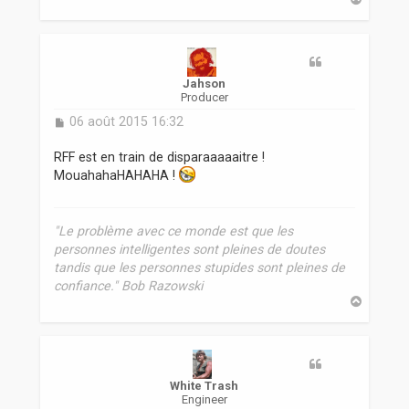
a
u
t
Jahson
Producer
M
06 août 2015 16:32
e
s
RFF est en train de disparaaaaaitre !
s
MouahahaHAHAHA !
a
g
e
"Le problème avec ce monde est que les
personnes intelligentes sont pleines de doutes
tandis que les personnes stupides sont pleines de
confiance." Bob Razowski
H
a
u
t
White Trash
Engineer