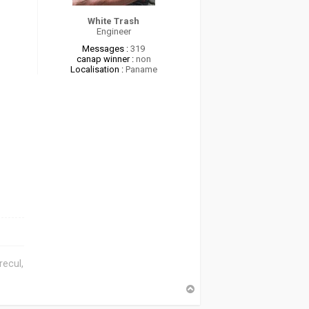
White Trash
Engineer
Messages :
319
canap winner :
non
Localisation :
Paname
recul,
H
a
u