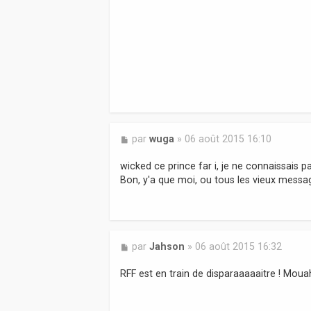
M
par
wuga
»
06 août 2015 16:10
e
s
wicked ce prince far i, je ne connaissais p
s
Bon, y'a que moi, ou tous les vieux messag
a
g
e
M
par
Jahson
»
06 août 2015 16:32
e
s
RFF est en train de disparaaaaaitre ! M
s
a
g