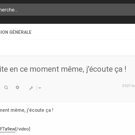
SION GÉNÉRALE
ite en ce moment même, j'écoute ça !
5107 
Rechercher
Recherche avancée
ment même, j'écoute ça !
_FTa9ew
[/video]