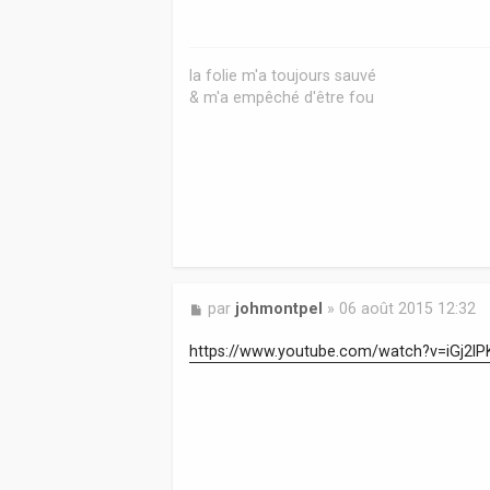
a
g
e
la folie m'a toujours sauvé
& m'a empêché d'être fou
M
par
johmontpel
»
06 août 2015 12:32
e
s
https://www.youtube.com/watch?v=iGj2l
s
a
g
e