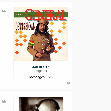
t
Jah Breizh
Engineer
Messages :
778
H
a
u
t