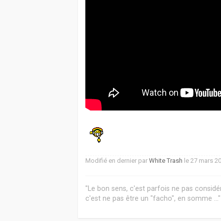
Modifié en dernier par
White Trash
le 27 mars 20
"Le bon sens, c'est parfois ne pas considér
c'est ne pas être un "facho", en somme ..."