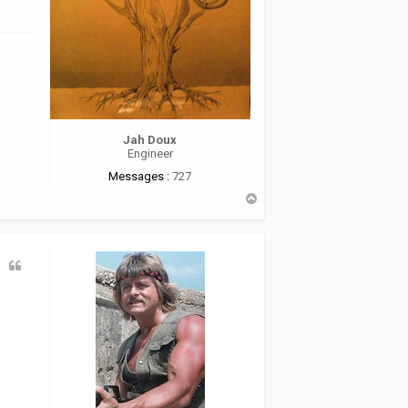
Jah Doux
Engineer
Messages :
727
H
a
u
t