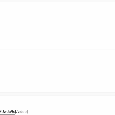
XSUwJo9c
[/video]