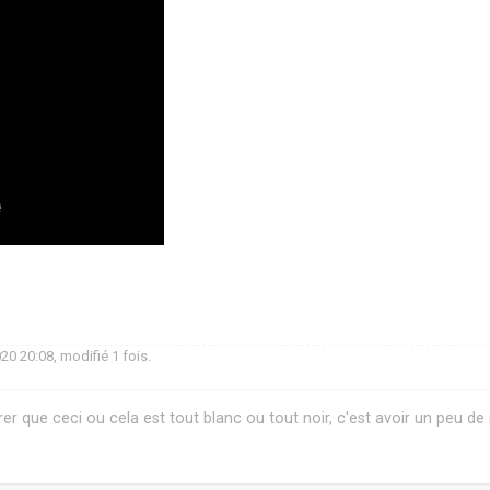
20 20:08, modifié 1 fois.
er que ceci ou cela est tout blanc ou tout noir, c'est avoir un peu de 