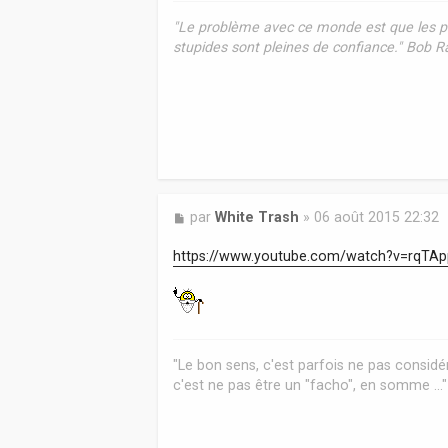
e
"Le problème avec ce monde est que les pe
stupides sont pleines de confiance." Bob 
M
par
White Trash
»
06 août 2015 22:32
e
s
https://www.youtube.com/watch?v=rqTA
s
a
g
e
"Le bon sens, c'est parfois ne pas considér
c'est ne pas être un "facho", en somme ..."