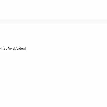
wNhZoAws
[/video]