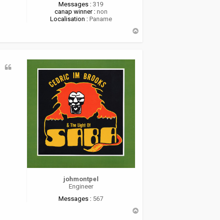
Messages :
319
canap winner :
non
Localisation :
Paname
H
a
u
t
johmontpel
Engineer
Messages :
567
H
a