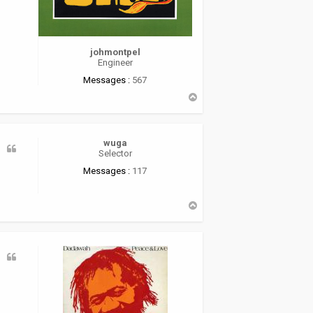
johmontpel
Engineer
Messages :
567
H
a
u
t
wuga
Selector
Messages :
117
H
a
u
t