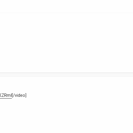
PKZRmI
[/video]