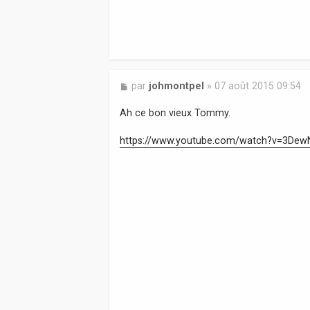
M
par
johmontpel
»
07 août 2015 09:54
e
s
Ah ce bon vieux Tommy.
s
a
https://www.youtube.com/watch?v=3De
g
e