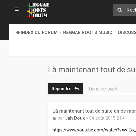
INDEX DU FORUM
REGGAE ROOTS MUSIC
DISCUS
Là maintenant tout de su
Dans ce sujet…
Répondre
Là maintenant tout de suite en ce mo
M
par
Jah Doux
»
04 août 2015 21:41
e
s
https://www.youtube.com/watch?v=w-Eo
s