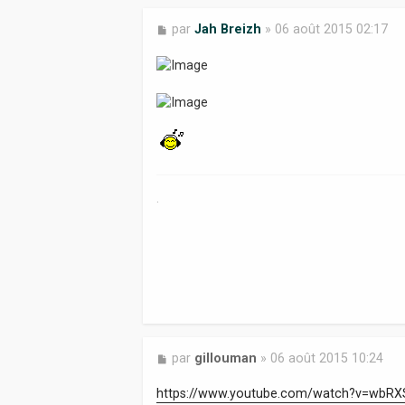
M
par
Jah Breizh
»
06 août 2015 02:17
e
s
s
a
g
e
.
M
par
gillouman
»
06 août 2015 10:24
e
s
https://www.youtube.com/watch?v=wbR
s