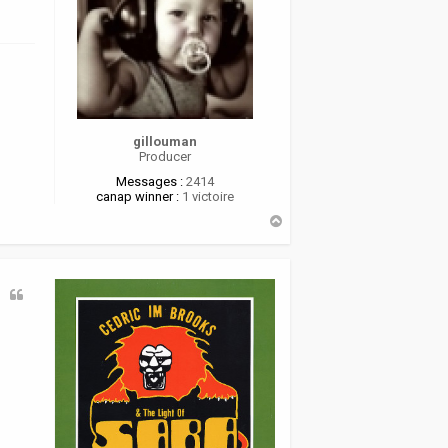
gillouman
Producer
Messages :
2414
canap winner :
1 victoire
H
a
u
t