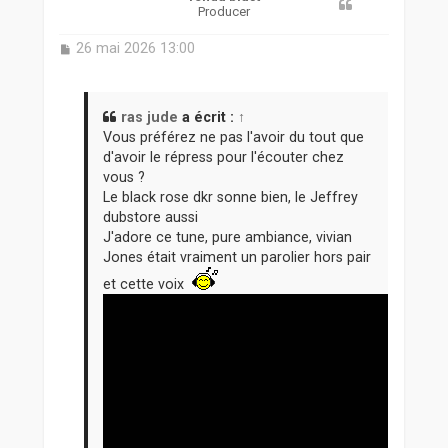
Producer
M
26 mai 2026 13:00
e
s
s
a
ras jude
a écrit :
↑
g
Vous préférez ne pas l'avoir du tout que
e
d'avoir le répress pour l'écouter chez
vous ?
Le black rose dkr sonne bien, le Jeffrey
dubstore aussi
J'adore ce tune, pure ambiance, vivian
Jones était vraiment un parolier hors pair
et cette voix