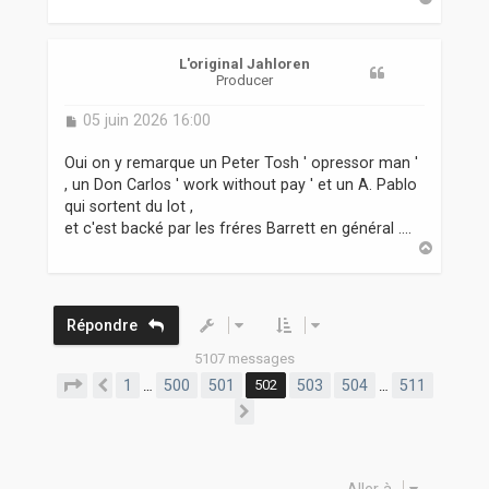
a
u
t
L'original Jahloren
Producer
M
05 juin 2026 16:00
e
s
Oui on y remarque un Peter Tosh ' opressor man '
s
, un Don Carlos ' work without pay ' et un A. Pablo
a
qui sortent du lot ,
g
et c'est backé par les fréres Barrett en général ....
e
H
a
u
t
Répondre
5107 messages
Page
502
sur
511
1
500
501
502
503
504
511
…
…
Précédente
Suivante