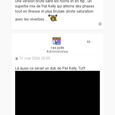
Une version brute sans les horns et en flip , un
superbe mix de Pat Kelly qui alterne des phases
tout en finesse et plus brutale ,limite saturation
avec les réverbes....
H
a
u
t
ras jude
Administrateur
M
31 mai 2026 20:09
e
s
Là aussi ce serait un dub de Pat Kelly. Tuff
s
a
g
e