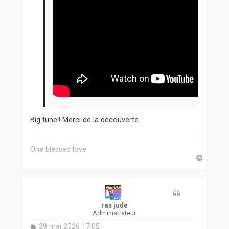
Big tune!! Merci de la découverte
One blessed love
H
a
u
t
ras jude
Administrateur
M
29 mai 2026 17:05