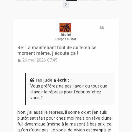
r
Suivante
litelet
Reggae Star
Re: Là maintenant tout de suite en ce
moment même, j'écoute ça !
M
26 mai 2026 07:45
e
s
s
a
ras jude
a écrit :
↑
g
Vous préférez ne pas l'avoir du tout que
e
d'avoir le répress pour l'écouter chez
vous ?
Non, j'ai aussi le repress, il sonne ok et j'en suis
plutôt satisfait pour chez moi mais on rêve d'une
full dynamique (même à la maison) à bas prix, ce
qu'on n'aura pas. Le vocal de Vivian est sympa, je