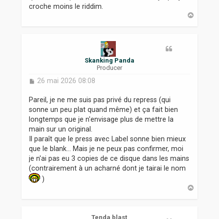
croche moins le riddim.
H
a
u
t
Skanking Panda
Producer
M
26 mai 2026 08:08
e
s
Pareil, je ne me suis pas privé du repress (qui
s
sonne un peu plat quand même) et ça fait bien
a
longtemps que je n'envisage plus de mettre la
g
main sur un original.
e
Il paraît que le press avec Label sonne bien mieux
que le blank... Mais je ne peux pas confirmer, moi
je n'ai pas eu 3 copies de ce disque dans les mains
(contrairement à un acharné dont je tairai le nom
)
H
a
u
t
Tenda blast