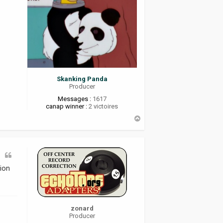
Skanking Panda
Producer
Messages :
1617
canap winner :
2 victoires
H
a
u
t
tion
zonard
Producer