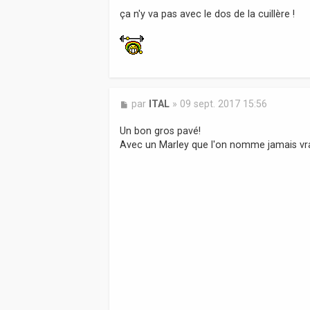
a
ça n'y va pas avec le dos de la cuillère !
g
e
M
par
ITAL
»
09 sept. 2017 15:56
e
s
Un bon gros pavé!
s
Avec un Marley que l'on nomme jamais vra
a
g
e