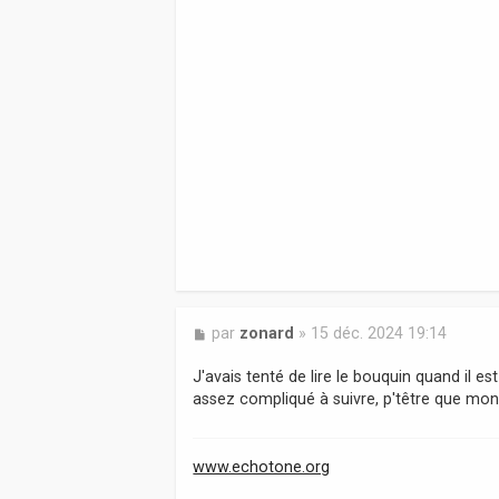
g
e
M
par
zonard
»
15 déc. 2024 19:14
e
s
J'avais tenté de lire le bouquin quand il est
s
assez compliqué à suivre, p'têtre que mon n
a
g
e
www.echotone.org