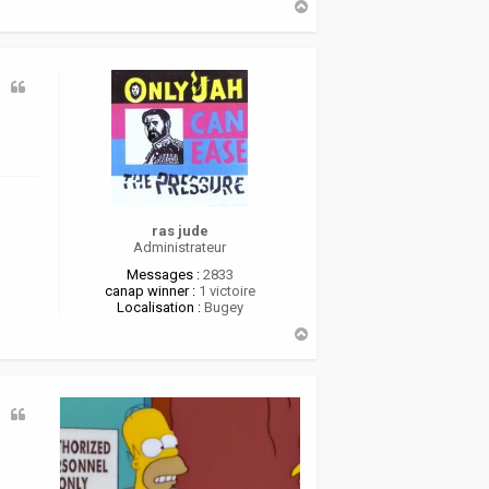
H
a
u
t
ras jude
Administrateur
Messages :
2833
canap winner :
1 victoire
Localisation :
Bugey
H
a
u
t