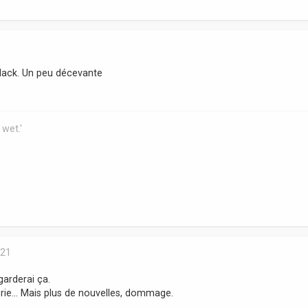
 black. Un peu décevante
 wet.'
:21
egarderai ça.
série... Mais plus de nouvelles, dommage.