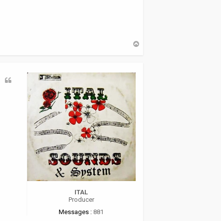
H
a
u
t
ITAL
Producer
Messages :
881