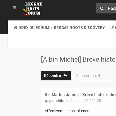
INDEX DU FORUM
REGGAE ROOTS DISCOVERY
LE 
[Albin Michel] Brève hist
Dans ce sujet…
Répondre
Re: Marlon James - Brève histoire de
M
par
slide
»
09 sept. 2017 11:28
e
s
effectivement, absolument
s