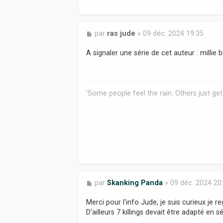
M
par
ras jude
»
09 déc. 2024 19:35
e
s
A signaler une série de cet auteur : millie
s
a
g
e
'Some people feel the rain. Others just get
M
par
Skanking Panda
»
09 déc. 2024 20
e
s
Merci pour l'info Jude, je suis curieux je r
s
D'ailleurs 7 killings devait être adapté en 
a