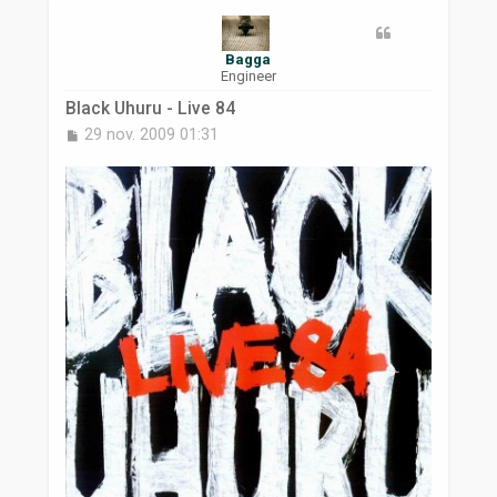
r
Bagga
Engineer
Black Uhuru - Live 84
M
29 nov. 2009 01:31
e
s
s
a
g
e