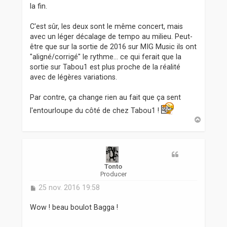
la fin.
C'est sûr, les deux sont le même concert, mais
avec un léger décalage de tempo au milieu. Peut-
être que sur la sortie de 2016 sur MIG Music ils ont
"aligné/corrigé" le rythme... ce qui ferait que la
sortie sur Tabou1 est plus proche de la réalité
avec de légères variations.
Par contre, ça change rien au fait que ça sent
l'entourloupe du côté de chez Tabou1 !
H
a
u
t
Tonto
Producer
M
25 nov. 2016 19:58
e
s
Wow ! beau boulot Bagga !
s
a