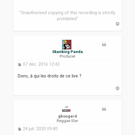
g
e
"Unauthorised copying of this recording is strictly
prohibited"
H
a
u
t
Skanking Panda
Producer
M
07 déc. 2016 12:43
e
s
Donc, à qui les droits de ce live ?
s
a
H
g
a
e
u
t
gbougard
Reggae Star
M
24 juil. 2020 09:40
e