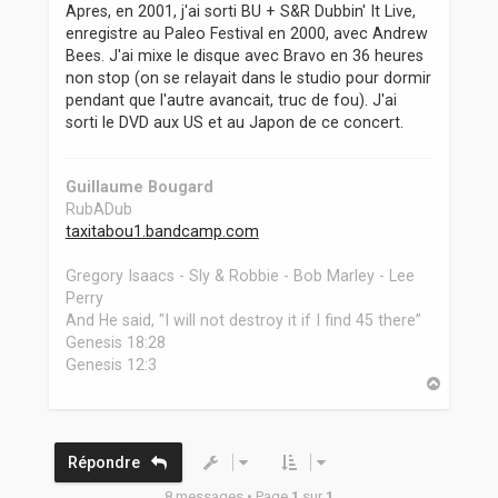
Apres, en 2001, j'ai sorti BU + S&R Dubbin' It Live,
enregistre au Paleo Festival en 2000, avec Andrew
Bees. J'ai mixe le disque avec Bravo en 36 heures
non stop (on se relayait dans le studio pour dormir
pendant que l'autre avancait, truc de fou). J'ai
sorti le DVD aux US et au Japon de ce concert.
Guillaume Bougard
RubADub
taxitabou1.bandcamp.com
Gregory Isaacs - Sly & Robbie - Bob Marley - Lee
Perry
And He said, "I will not destroy it if I find 45 there”
Genesis 18:28
Genesis 12:3
H
a
u
t
Répondre
8 messages • Page
1
sur
1