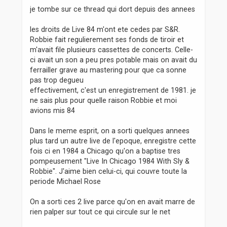
s
je tombe sur ce thread qui dort depuis des annees
s
a
les droits de Live 84 m'ont ete cedes par S&R.
g
Robbie fait regulierement ses fonds de tiroir et
e
m'avait file plusieurs cassettes de concerts. Celle-
ci avait un son a peu pres potable mais on avait du
ferrailler grave au mastering pour que ca sonne
pas trop degueu
effectivement, c'est un enregistrement de 1981. je
ne sais plus pour quelle raison Robbie et moi
avions mis 84
Dans le meme esprit, on a sorti quelques annees
plus tard un autre live de l'epoque, enregistre cette
fois ci en 1984 a Chicago qu'on a baptise tres
pompeusement "Live In Chicago 1984 With Sly &
Robbie". J'aime bien celui-ci, qui couvre toute la
periode Michael Rose
On a sorti ces 2 live parce qu'on en avait marre de
rien palper sur tout ce qui circule sur le net