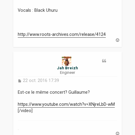
Vocals : Black Uhuru
http://www.roots-archives.com/release/4124
H
a
u
t
Jah Breizh
Engineer
M
22 oct. 2016 17:39
e
s
Est-ce le même concert? Guillaume?
s
a
https://www.youtube.com/watch?v=XNjreLbD-wM
g
[/video]
e
.
H