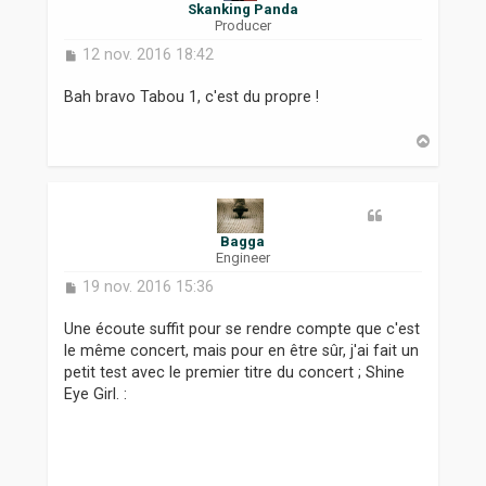
Skanking Panda
Producer
M
12 nov. 2016 18:42
e
s
Bah bravo Tabou 1, c'est du propre !
s
a
H
g
a
e
u
t
Bagga
Engineer
M
19 nov. 2016 15:36
e
s
Une écoute suffit pour se rendre compte que c'est
s
le même concert, mais pour en être sûr, j'ai fait un
a
petit test avec le premier titre du concert ; Shine
g
Eye Girl. :
e