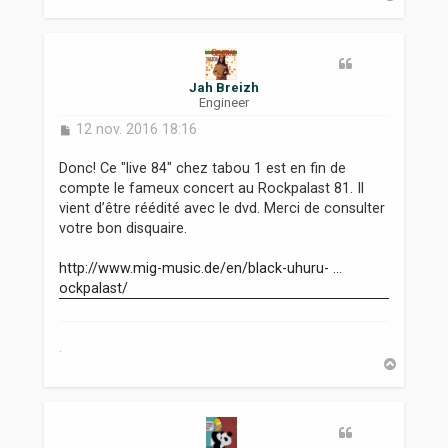
a
u
t
Jah Breizh
Engineer
M
12 nov. 2016 18:16
e
s
Donc! Ce "live 84" chez tabou 1 est en fin de
s
compte le fameux concert au Rockpalast 81. Il
a
vient d’être réédité avec le dvd. Merci de consulter
g
votre bon disquaire.
e
http://www.mig-music.de/en/black-uhuru- ...
ockpalast/
.
H
a
u
t