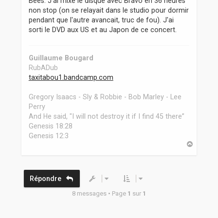
Bees. J'ai mixe le disque avec Bravo en 36 heures
non stop (on se relayait dans le studio pour dormir
pendant que l'autre avancait, truc de fou). J'ai
sorti le DVD aux US et au Japon de ce concert.
Guillaume Bougard
RubADub
taxitabou1.bandcamp.com
Gregory Isaacs - Sly & Robbie - Bob Marley - Lee
Perry
And He said, "I will not destroy it if I find 45 there”
Genesis 18:28
Genesis 12:3
H
a
u
t
Répondre
8 messages • Page
1
sur
1