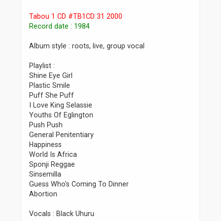
Tabou 1 CD #TB1CD 31 2000
Record date : 1984
Album style : roots, live, group vocal
Playlist :
Shine Eye Girl
Plastic Smile
Puff She Puff
I Love King Selassie
Youths Of Eglington
Push Push
General Penitentiary
Happiness
World Is Africa
Sponji Reggae
Sinsemilla
Guess Who's Coming To Dinner
Abortion
Vocals : Black Uhuru