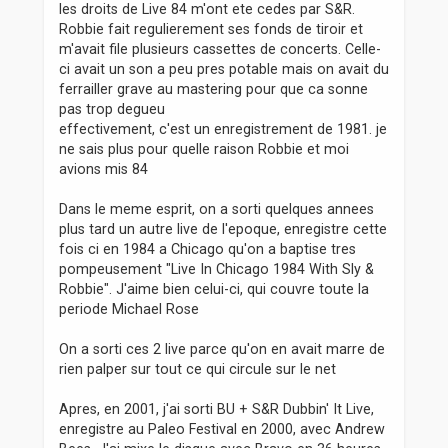
les droits de Live 84 m'ont ete cedes par S&R.
g
Robbie fait regulierement ses fonds de tiroir et
e
m'avait file plusieurs cassettes de concerts. Celle-
ci avait un son a peu pres potable mais on avait du
ferrailler grave au mastering pour que ca sonne
pas trop degueu
effectivement, c'est un enregistrement de 1981. je
ne sais plus pour quelle raison Robbie et moi
avions mis 84
Dans le meme esprit, on a sorti quelques annees
plus tard un autre live de l'epoque, enregistre cette
fois ci en 1984 a Chicago qu'on a baptise tres
pompeusement "Live In Chicago 1984 With Sly &
Robbie". J'aime bien celui-ci, qui couvre toute la
periode Michael Rose
On a sorti ces 2 live parce qu'on en avait marre de
rien palper sur tout ce qui circule sur le net
Apres, en 2001, j'ai sorti BU + S&R Dubbin' It Live,
enregistre au Paleo Festival en 2000, avec Andrew