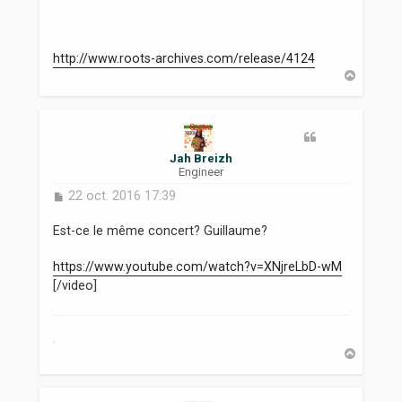
http://www.roots-archives.com/release/4124
H
a
u
t
Jah Breizh
Engineer
M
22 oct. 2016 17:39
e
s
Est-ce le même concert? Guillaume?
s
a
https://www.youtube.com/watch?v=XNjreLbD-wM
g
[/video]
e
.
H
a
u
t