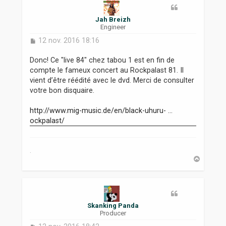
Jah Breizh
Engineer
M
12 nov. 2016 18:16
e
s
Donc! Ce "live 84" chez tabou 1 est en fin de
s
compte le fameux concert au Rockpalast 81. Il
a
vient d’être réédité avec le dvd. Merci de consulter
g
votre bon disquaire.
e
http://www.mig-music.de/en/black-uhuru- ...
ockpalast/
.
H
a
u
t
Skanking Panda
Producer
M