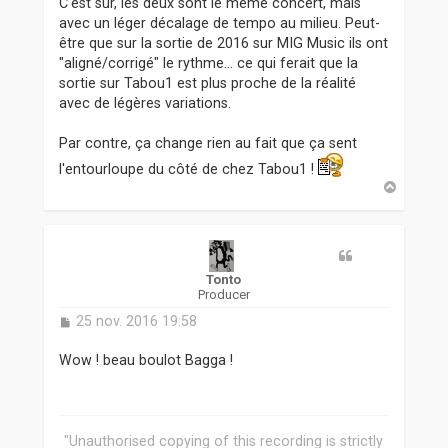
C'est sûr, les deux sont le même concert, mais
avec un léger décalage de tempo au milieu. Peut-
être que sur la sortie de 2016 sur MIG Music ils ont
"aligné/corrigé" le rythme... ce qui ferait que la
sortie sur Tabou1 est plus proche de la réalité
avec de légères variations.
Par contre, ça change rien au fait que ça sent
l'entourloupe du côté de chez Tabou1 !
H
a
u
t
Tonto
Producer
M
25 nov. 2016 19:58
e
s
Wow ! beau boulot Bagga !
s
a
g
e
"Unauthorised copying of this recording is strictly