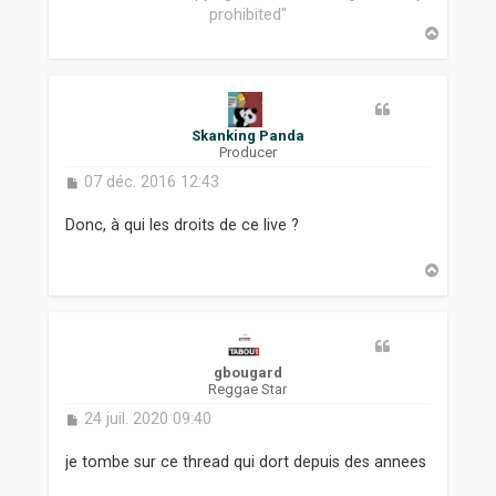
prohibited"
H
a
u
t
Skanking Panda
Producer
M
07 déc. 2016 12:43
e
s
Donc, à qui les droits de ce live ?
s
a
H
g
a
e
u
t
gbougard
Reggae Star
M
24 juil. 2020 09:40
e
s
je tombe sur ce thread qui dort depuis des annees
s
a