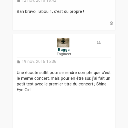
12 nov. 2016 18:42
e
s
Bah bravo Tabou 1, c'est du propre !
s
a
H
g
a
e
u
t
Bagga
Engineer
M
19 nov. 2016 15:36
e
s
Une écoute suffit pour se rendre compte que c'est
s
le même concert, mais pour en être sûr, j'ai fait un
a
petit test avec le premier titre du concert ; Shine
g
Eye Girl. :
e