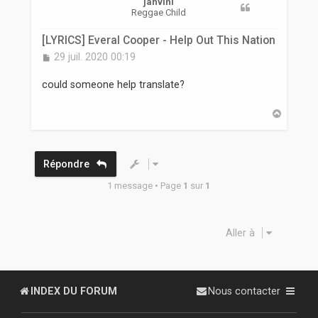
r
jahvini
Reggae Child
[LYRICS] Everal Cooper - Help Out This Nation
M
29 juil. 2020 00:19
e
s
could someone help translate?
s
a
H
g
a
e
u
t
Répondre
1 message • Page
1
sur
1
Aller à
INDEX DU FORUM
Nous contacter