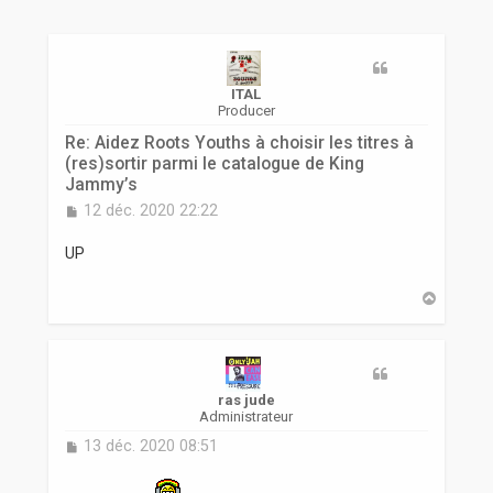
r
ITAL
Producer
Re: Aidez Roots Youths à choisir les titres à
(res)sortir parmi le catalogue de King
Jammy’s
M
12 déc. 2020 22:22
e
s
UP
s
a
H
g
a
e
u
t
ras jude
Administrateur
M
13 déc. 2020 08:51
e
s