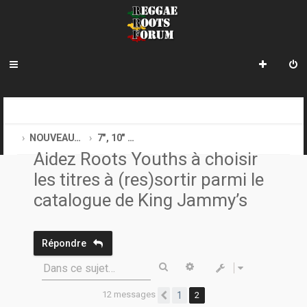
R
INDEX DU FORUM
REGGAE ROOTS MUSIC
e
NOUVEAUTÉS, SHOPS, SOUHAITS DE RÉÉDITION
7", 10" & 12", SOUHAITS DE RÉÉDITION
Aidez Roots Youths à choisir
c
les titres à (res)sortir parmi le
h
catalogue de King Jammy’s
e
r
Répondre
c
Rechercher
Recherche avancée
h
Dans ce sujet…
e
12 messages
1
2
Précédente