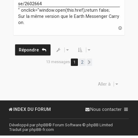
se/2602664
g
" onclick="window.open(this.href);return false;
e
Sur la même version que le Earth Messenger Carry
on.
H
a
u
t
Répondre
13 messages
1
2
Suivante
Aller à
INDEX DU FORUM
Nous contacter
Développé par
phpBB
® Forum Software © phpBB Limited
Traduit par
phpBB-fr.com