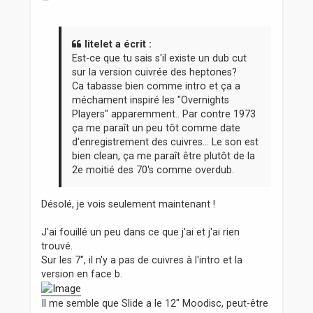
e
s
s
a
litelet a écrit :
g
Est-ce que tu sais s'il existe un dub cut
e
sur la version cuivrée des heptones?
Ca tabasse bien comme intro et ça a
méchament inspiré les "Overnights
Players" apparemment.. Par contre 1973
ça me paraît un peu tôt comme date
d'enregistrement des cuivres... Le son est
bien clean, ça me paraît être plutôt de la
2e moitié des 70's comme overdub.
Désolé, je vois seulement maintenant !
J'ai fouillé un peu dans ce que j'ai et j'ai rien
trouvé.
Sur les 7", il n'y a pas de cuivres à l'intro et la
version en face b.
Il me semble que Slide a le 12" Moodisc, peut-être