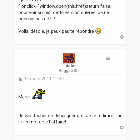
" onclick="window.open(this.href);return false;
pour voir si c'est cette version cuivrée. Je ne
connais pas ce LP.
Voilà, désolé, je peux pas te répondre
H
a
u
t
litelet
Reggae Star
M
06 mars 2011 19:50
e
s
s
Merci!
a
g
e
Je vais tacher de débusquer ça... Je te redirai si j'ai
le fin mot de c't'affaire!
H
a
u