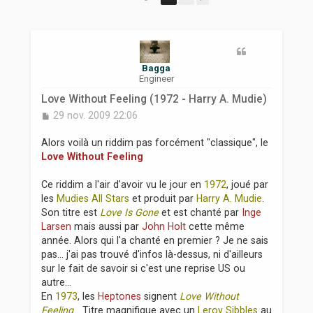
r
Bagga
Engineer
Love Without Feeling (1972 - Harry A. Mudie)
M
29 nov. 2009 22:06
e
s
Alors voilà un riddim pas forcément "classique", le
s
Love Without Feeling
a
g
Ce riddim a l'air d'avoir vu le jour en
1972
, joué par
e
les
Mudies All Stars
et produit par
Harry A. Mudie
.
Son titre est
Love Is Gone
et est chanté par
Inge
Larsen
mais aussi par
John Holt
cette même
année. Alors qui l'a chanté en premier ? Je ne sais
pas... j'ai pas trouvé d'infos là-dessus, ni d'ailleurs
sur le fait de savoir si c'est une reprise US ou
autre...
En
1973
, les
Heptones
signent
Love Without
Feeling
... Titre magnifique avec un
Leroy Sibbles
au