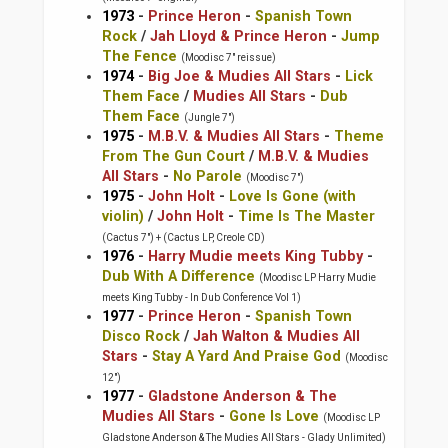
1973
-
Prince Heron
-
Spanish Town
Rock
/
Jah Lloyd & Prince Heron
-
Jump
The Fence
(Moodisc 7" reissue)
1974
-
Big Joe & Mudies All Stars
-
Lick
Them Face
/
Mudies All Stars
-
Dub
Them Face
(Jungle 7")
1975
-
M.B.V. & Mudies All Stars
-
Theme
From The Gun Court
/
M.B.V. & Mudies
All Stars
-
No Parole
(Moodisc 7")
1975
-
John Holt
-
Love Is Gone (with
violin)
/
John Holt
-
Time Is The Master
(Cactus 7") + (Cactus LP, Creole CD)
1976
-
Harry Mudie meets King Tubby
-
Dub With A Difference
(Moodisc LP Harry Mudie
meets King Tubby - In Dub Conference Vol 1)
1977
-
Prince Heron
-
Spanish Town
Disco Rock
/
Jah Walton & Mudies All
Stars
-
Stay A Yard And Praise God
(Moodisc
12")
1977
-
Gladstone Anderson & The
Mudies All Stars
-
Gone Is Love
(Moodisc LP
Gladstone Anderson & The Mudies All Stars - Glady Unlimited)