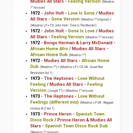
Mudies All Stars
-
Feeling Version
(Moodisc
7" reissue)
1972
-
John Holt
-
Love Is Gone
/
Mudies
All Stars
-
Gone Version
(Moodisc 7" original) +
(Moodisc LP + CD John Holt - Time Is The Master)
1972
-
John Holt
-
Gone Is Love
/
Mudies
All Stars
-
Feeling Version
(Moodisc 7" reissue)
1972
-
Bongo Herman & Larry McDonald
-
African Home Afro
/
Mudies All Stars
-
African Home Dub
(Moodisc 7")
1972
-
Mudies All Stars
-
African Home
Dub
(Moodisc 7") + (Moodisc LP + CD VA - Quad Star
Revolution Vol 1)
1973
-
The Heptones
-
Love Without
Feeling
/
Mudies All Stars
-
Feeling
Version
(Jungle 7") + (Moodisc 7" reissue)
1973
-
The Heptones
-
Love Without
Feelings (different mix)
(Moodisc LP VA - Reggae
History A-Z Vol 1)
1973
-
Prince Heron
-
Spanish Town
Disco Rock
/
Prince Heron & Mudies All
Stars
-
Spanish Town Disco Rock Dub
(Moodisc 7" original)