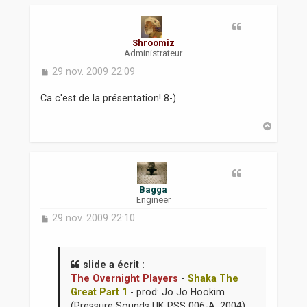
t
Shroomiz
Administrateur
M
29 nov. 2009 22:09
e
s
Ca c'est de la présentation! 8-)
s
a
H
g
a
e
u
t
Bagga
Engineer
M
29 nov. 2009 22:10
e
s
s
a
slide a écrit :
g
The Overnight Players
-
Shaka The
e
Great Part 1
- prod: Jo Jo Hookim
(Pressure Sounds UK PSS 006-A, 2004)