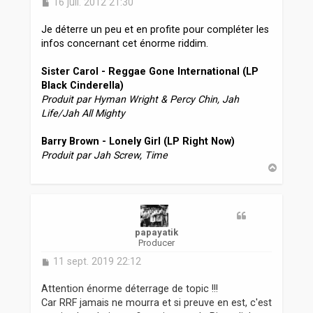
M
16 juil. 2012 21:30
e
s
Je déterre un peu et en profite pour compléter les
s
infos concernant cet énorme riddim.
a
g
Sister Carol - Reggae Gone International (LP
e
Black Cinderella)
Produit par Hyman Wright & Percy Chin, Jah
Life/Jah All Mighty
Barry Brown - Lonely Girl (LP Right Now)
Produit par Jah Screw, Time
H
a
u
t
papayatik
Producer
M
11 sept. 2019 22:12
e
s
Attention énorme déterrage de topic !!!
s
Car RRF jamais ne mourra et si preuve en est, c'est
a