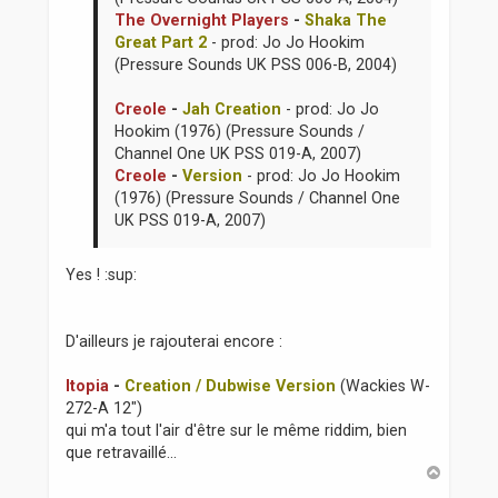
The Overnight Players
-
Shaka The
Great Part 2
- prod: Jo Jo Hookim
(Pressure Sounds UK PSS 006-B, 2004)
Creole
-
Jah Creation
- prod: Jo Jo
Hookim (1976) (Pressure Sounds /
Channel One UK PSS 019-A, 2007)
Creole
-
Version
- prod: Jo Jo Hookim
(1976) (Pressure Sounds / Channel One
UK PSS 019-A, 2007)
Yes ! :sup:
D'ailleurs je rajouterai encore :
Itopia
-
Creation / Dubwise Version
(Wackies W-
272-A 12")
qui m'a tout l'air d'être sur le même riddim, bien
que retravaillé...
H
a