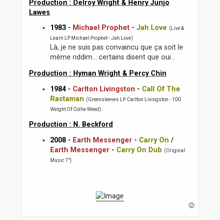
Production : Delroy Wright & Henry Junjo
Lawes
1983
-
Michael Prophet
-
Jah Love
(Live &
Learn LP Michael Prophet - Jah Love)
Là, je ne suis pas convaincu que ça soit le
même riddim... certains disent que oui...
Production : Hyman Wright & Percy Chin
1984
-
Carlton Livingston
-
Call Of The
Rastaman
(Greensleeves LP Carlton Livingston - 100
Weight Of Collie Weed)
Production : N. Beckford
2008
-
Earth Messenger
-
Carry On
/
Earth Messenger
-
Carry On Dub
(Original
Music 7")
H
a
u