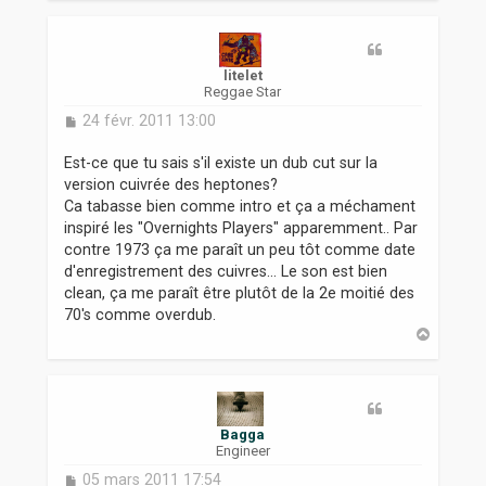
u
t
litelet
Reggae Star
M
24 févr. 2011 13:00
e
s
Est-ce que tu sais s'il existe un dub cut sur la
s
version cuivrée des heptones?
a
Ca tabasse bien comme intro et ça a méchament
g
inspiré les "Overnights Players" apparemment.. Par
e
contre 1973 ça me paraît un peu tôt comme date
d'enregistrement des cuivres... Le son est bien
clean, ça me paraît être plutôt de la 2e moitié des
70's comme overdub.
H
a
u
t
Bagga
Engineer
M
05 mars 2011 17:54