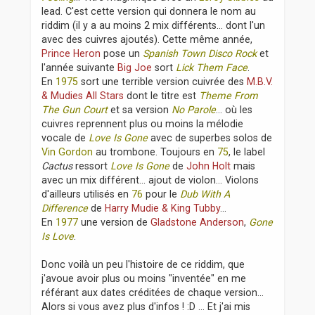
lead. C'est cette version qui donnera le nom au
riddim (il y a au moins 2 mix différents... dont l'un
avec des cuivres ajoutés). Cette même année,
Prince Heron
pose un
Spanish Town Disco Rock
et
l'année suivante
Big Joe
sort
Lick Them Face
.
En
1975
sort une terrible version cuivrée des
M.B.V.
& Mudies All Stars
dont le titre est
Theme From
The Gun Court
et sa version
No Parole
... où les
cuivres reprennent plus ou moins la mélodie
vocale de
Love Is Gone
avec de superbes solos de
Vin Gordon
au trombone. Toujours en
75
, le label
Cactus
ressort
Love Is Gone
de
John Holt
mais
avec un mix différent... ajout de violon... Violons
d'ailleurs utilisés en
76
pour le
Dub With A
Difference
de
Harry Mudie & King Tubby
...
En
1977
une version de
Gladstone Anderson
,
Gone
Is Love
.
Donc voilà un peu l'histoire de ce riddim, que
j'avoue avoir plus ou moins "inventée" en me
référant aux dates créditées de chaque version...
Alors si vous avez plus d'infos ! :D ... Et j'ai mis