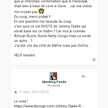
que je cherchais confirmation que le Pierpoljak
g
était bien à base de Love is Gone ... car ma chérie
e
me croyait pas
Du coup, merci poljak !!
Et une question me taraude du coup
c'est quoi ce cut ROOTS de Johnny Clarke qui
serait basé sur ce riddim ? Car moi je connais
African Roots, Roots Natty Congo mais ce serait
un autre .. ?
J'ai été voir dui côté de B&Fire mais pas d'infos ...
HELP needed
H
a
u
t
Skanking Panda
Producer
M
11 sept. 2019 22:43
e
s
Le voilà !
s
https://www.discogs.com/Johnny-Clarke-R ...
a