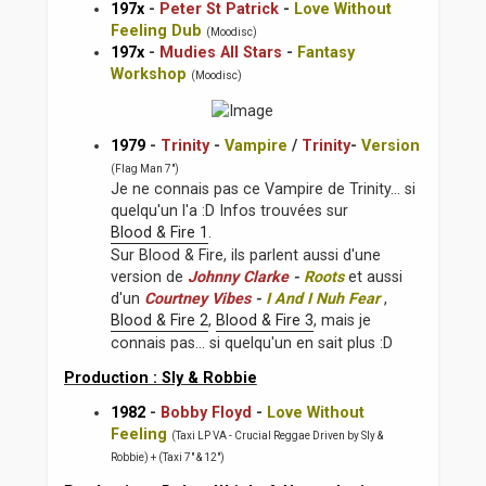
197x
-
Peter St Patrick
-
Love Without
Feeling Dub
(Moodisc)
197x
-
Mudies All Stars
-
Fantasy
Workshop
(Moodisc)
1979
-
Trinity
-
Vampire
/
Trinity
-
Version
(Flag Man 7")
Je ne connais pas ce Vampire de Trinity... si
quelqu'un l'a :D Infos trouvées sur
Blood & Fire 1
.
Sur Blood & Fire, ils parlent aussi d'une
version de
Johnny Clarke
-
Roots
et aussi
d'un
Courtney Vibes
-
I And I Nuh Fear
,
Blood & Fire 2
,
Blood & Fire 3
, mais je
connais pas... si quelqu'un en sait plus :D
Production : Sly & Robbie
1982
-
Bobby Floyd
-
Love Without
Feeling
(Taxi LP VA - Crucial Reggae Driven by Sly &
Robbie) + (Taxi 7" & 12")