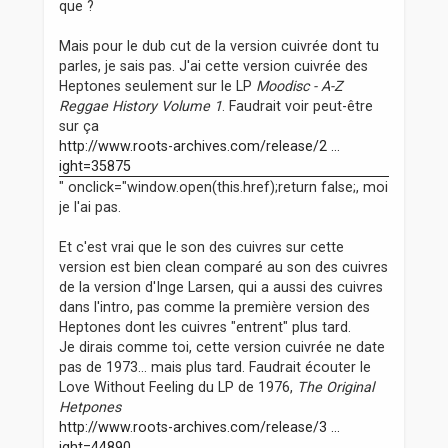
que ?
Mais pour le dub cut de la version cuivrée dont tu
parles, je sais pas. J'ai cette version cuivrée des
Heptones seulement sur le LP
Moodisc - A-Z
Reggae History Volume 1
. Faudrait voir peut-être
sur ça
http://www.roots-archives.com/release/2 ...
ight=35875
" onclick="window.open(this.href);return false;, moi
je l'ai pas.
Et c'est vrai que le son des cuivres sur cette
version est bien clean comparé au son des cuivres
de la version d'Inge Larsen, qui a aussi des cuivres
dans l'intro, pas comme la première version des
Heptones dont les cuivres "entrent" plus tard.
Je dirais comme toi, cette version cuivrée ne date
pas de 1973... mais plus tard. Faudrait écouter le
Love Without Feeling du LP de 1976,
The Original
Hetpones
http://www.roots-archives.com/release/3 ...
ight=44890