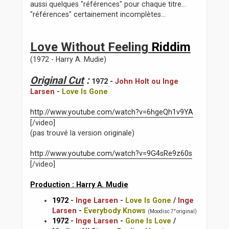
aussi quelques "références" pour chaque titre...
"références" certainement incomplètes...
Love Without Feeling
Riddim
(1972 - Harry A. Mudie)
Original Cut
:
1972 -
John Holt ou Inge
Larsen
-
Love Is Gone
http://www.youtube.com/watch?v=6hgeQh1v9YA
[/video]
(pas trouvé la version originale)
http://www.youtube.com/watch?v=9G4sRe9z60s
[/video]
Production : Harry A. Mudie
1972
-
Inge Larsen
-
Love Is Gone
/
Inge
Larsen
-
Everybody Knows
(Moodisc 7" original)
1972
-
Inge Larsen
-
Gone Is Love
/