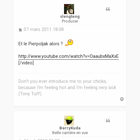
t
slengteng
Producer
M
07 mars 2011 18:08
e
s
Et le Pierpoljak alors ?
s
a
g
http://www.youtube.com/watch?v=OaaubxMaXxE
e
[/video]
Don't you ever introduce me to your chicks,
because I'm feeling hot and I'm feeling very sick
(Tony Tuff)
H
a
u
t
BarryKuda
Belle carrière en vue