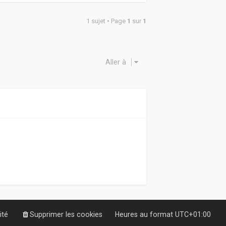
1 sujet • Page
1
sur
1
Aller à
ité
Supprimer les cookies
Heures au format
UTC+01:00