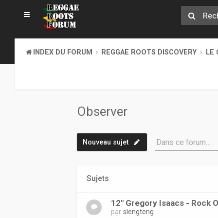
INDEX DU FORUM
REGGAE ROOTS DISCOVERY
LE 
Observer
Dans ce forum…
Nouveau sujet
Sujets
12" Gregory Isaacs - Rock O
par
slengteng