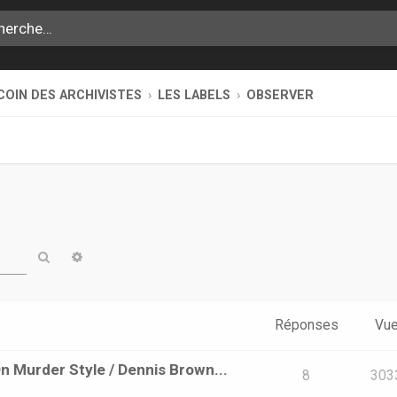
COIN DES ARCHIVISTES
LES LABELS
OBSERVER
Rechercher
Recherche avancée
Réponses
Vu
n Murder Style / Dennis Brown...
8
303