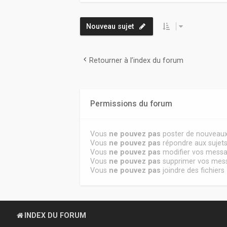
Nouveau sujet
Retourner à l’index du forum
Permissions du forum
Vous
ne pouvez pas
poster de nouveaux
Vous
ne pouvez pas
répondre aux sujet
Vous
ne pouvez pas
modifier vos mess
Vous
ne pouvez pas
supprimer vos mes
Vous
ne pouvez pas
joindre des fichiers
INDEX DU FORUM