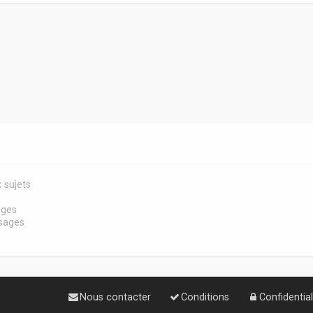
 sujets
s
ages
sages
Nous contacter
Conditions
Confidential