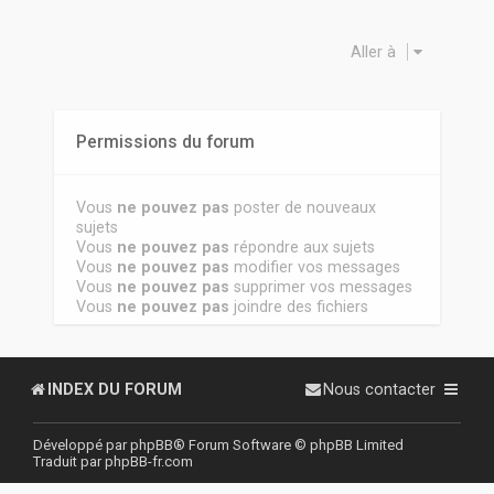
Aller à
Permissions du forum
Vous
ne pouvez pas
poster de nouveaux
sujets
Vous
ne pouvez pas
répondre aux sujets
Vous
ne pouvez pas
modifier vos messages
Vous
ne pouvez pas
supprimer vos messages
Vous
ne pouvez pas
joindre des fichiers
INDEX DU FORUM
Nous contacter
Développé par
phpBB
® Forum Software © phpBB Limited
Traduit par
phpBB-fr.com