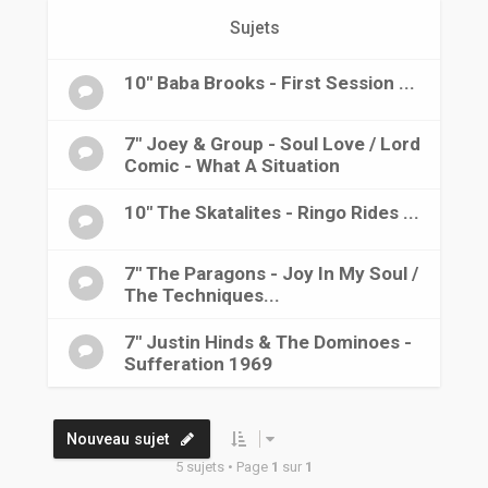
r
Sujets
10" Baba Brooks - First Session ...
7" Joey & Group - Soul Love / Lord
Comic - What A Situation
10" The Skatalites - Ringo Rides ...
7" The Paragons - Joy In My Soul /
The Techniques...
7" Justin Hinds & The Dominoes -
Sufferation 1969
Nouveau sujet
5 sujets • Page
1
sur
1