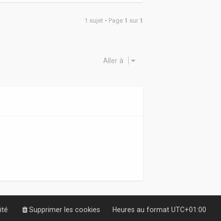
1 sujet • Page
1
sur
1
Aller à
ité
Supprimer les cookies
Heures au format
UTC+01:00