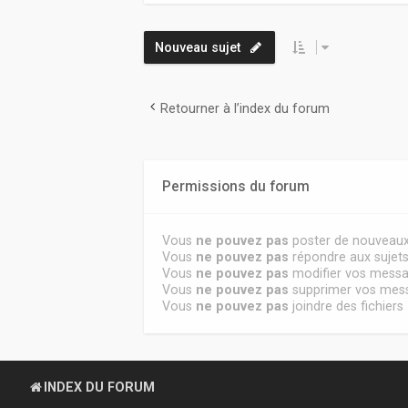
Nouveau sujet
Retourner à l’index du forum
Permissions du forum
Vous
ne pouvez pas
poster de nouveaux
Vous
ne pouvez pas
répondre aux sujet
Vous
ne pouvez pas
modifier vos mess
Vous
ne pouvez pas
supprimer vos mes
Vous
ne pouvez pas
joindre des fichiers
INDEX DU FORUM