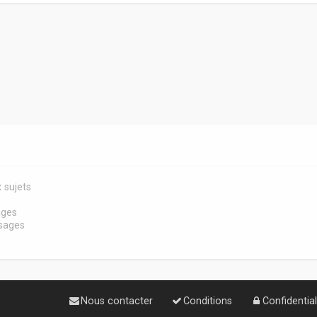
 sujets
s
ages
sages
Nous contacter
Conditions
Confidential