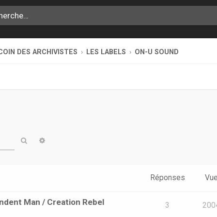
COIN DES ARCHIVISTES
LES LABELS
ON-U SOUND
Rechercher
Recherche avancée
Réponses
Vu
endent Man / Creation Rebel
3
200