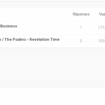
Réponses
Vu
A Business
1
171
m / The Psalms - Revelation Time
0
105