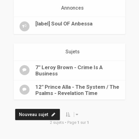
r
Annonces
[label] Soul OF Anbessa
Sujets
7" Leroy Brown - Crime Is A
Business
12" Prince Alla - The System / The
Psalms - Revelation Time
Nouveau sujet
2 sujets • Page
1
sur
1