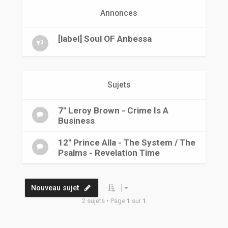
r
Annonces
[label] Soul OF Anbessa
Sujets
7" Leroy Brown - Crime Is A
Business
12" Prince Alla - The System / The
Psalms - Revelation Time
Nouveau sujet
2 sujets • Page
1
sur
1